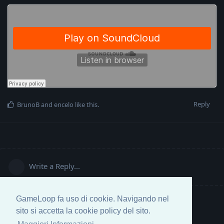
Reply
BrunoB
and
encelo
like this
.
Write a Reply...
GameLoop fa uso di cookie. Navigando nel
sito si accetta la cookie policy del sito.