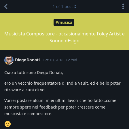
1
of
1
post
#musica
Musicista Compositore - occasionalmente Foley Artist e
Sound dEsign
DiegoDonati
Oct 10, 2018
Edited
Ciao a tutti sono Diego Donati,
ero un vecchio frequentatore di Indie Vault, ed è bello poter
ritrovare alcuni di voi.
Vorrei postare alcuni miei ultimi lavori che ho fatto...come
sempre spero nei feedback per poter crescere come
musicista e compositore.