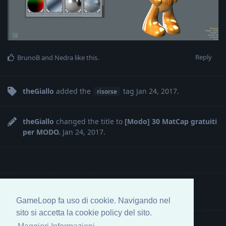
Reply
BrunoB
and
Nedra
like this
.
theGiallo
added the
tag
Jan 24, 2017
.
risorse
theGiallo
changed the title to
[Modo] 30 MatCap gratuiti
per MODO.
Jan 24, 2017
.
Write a Reply...
GameLoop fa uso di cookie. Navigando nel
sito si accetta la cookie policy del sito.