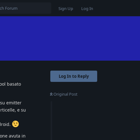
Sign Up
Log In
Log In to Reply
ool basato
Original Post
su emitter
ticelle, e su
droid.
ione avuta in