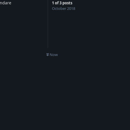
 andare
1
of
3
posts
October 2018
Now