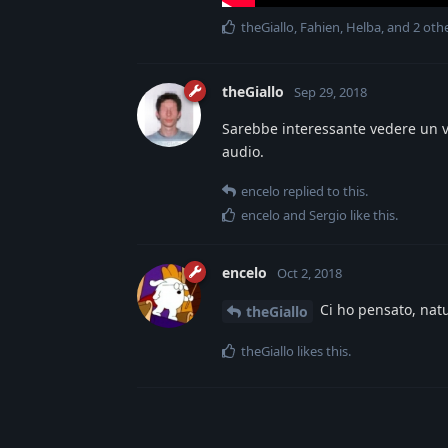
theGiallo
,
Fahien
,
Helba
, and
2
othe
theGiallo
Sep 29, 2018
Sarebbe interessante vedere un v
audio.
encelo
replied to this.
encelo
and
Sergio
like this
.
encelo
Oct 2, 2018
Ci ho pensato, nat
theGiallo
theGiallo
likes this
.