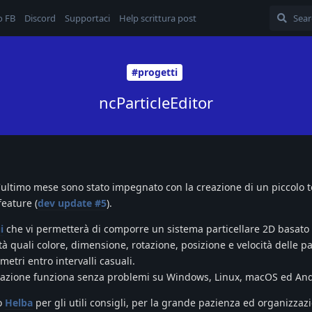
o FB
Discord
Supportaci
Help scrittura post
#progetti
ncParticleEditor
'ultimo mese sono stato impegnato con la creazione di un piccolo t
feature (
dev update #5
).
i
che vi permetterà di comporre un sistema particellare 2D basato 
tà quali colore, dimensione, rotazione, posizione e velocità delle par
etri entro intervalli casuali.
icazione funziona senza problemi su Windows, Linux, macOS ed An
ro
Helba
per gli utili consigli, per la grande pazienza ed organizzaz