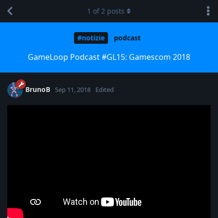
1
of
2
posts
#notizie
podcast
GameLoop Podcast #GL15: Gamescom 2018
BrunoB
Sep 11, 2018
Edited