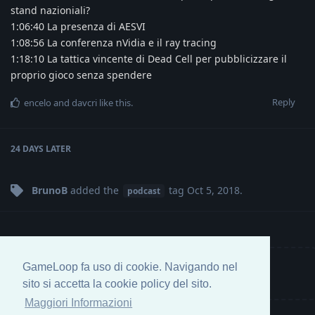
stand nazioniali?
1:06:40 La presenza di AESVI
1:08:56 La conferenza nVidia e il ray tracing
1:18:10 La tattica vincente di Dead Cell per pubblicizzare il
proprio gioco senza spendere
Reply
encelo
and
davcri
like this
.
24 DAYS
LATER
BrunoB
added the
tag
Oct 5, 2018
.
podcast
GameLoop fa uso di cookie. Navigando nel
Write a Reply...
sito si accetta la cookie policy del sito.
Maggiori Informazioni