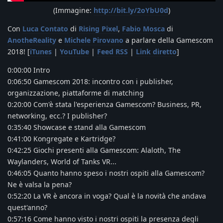
(Immagine:
http://bit.ly/2oYbU0d
)
Con
Luca Contato
di
Rising Pixel
,
Fabio Mosca
di
AnotheReality
e
Michele Pirovano
a parlare della Gamescom
2018! [
iTunes
|
YouTube
|
Feed RSS
|
Link diretto
]
0:00:00 Intro
0:06:50 Gamescom 2018: incontro con i publisher,
organizzazione, piattaforme di matching
0:20:00 Com'è stata l'esperienza Gamescom? Business, PR,
networking, ecc.? I publisher?
0:35:40 Showcase e stand alla Gamescom
0:41:00 Kongregate e Kartridge?
0:42:25 Giochi presenti alla Gamescom: Alaloth, The
Waylanders, World of Tanks VR...
0:46:05 Quanto hanno speso i nostri ospiti alla Gamescom?
Ne è valsa la pena?
0:52:20 La VR è ancora in voga? Qual è la novità che andava
quest'anno?
0:57:16 Come hanno visto i nostri ospiti la presenza degli