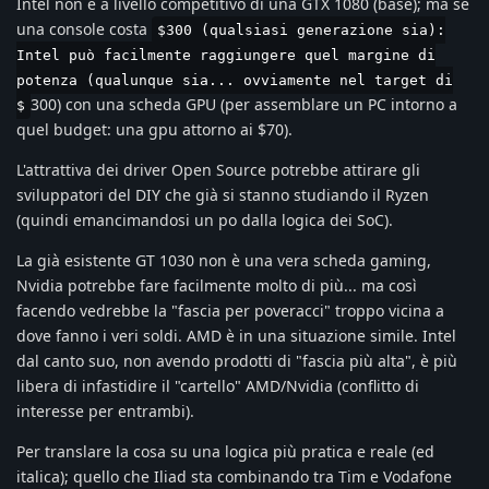
Intel non è a livello competitivo di una GTX 1080 (base); ma se
una console costa
$300 (qualsiasi generazione sia):
Intel può facilmente raggiungere quel margine di
potenza (qualunque sia... ovviamente nel target di
300) con una scheda GPU (per assemblare un PC intorno a
$
quel budget: una gpu attorno ai $70).
L'attrattiva dei driver Open Source potrebbe attirare gli
sviluppatori del DIY che già si stanno studiando il Ryzen
(quindi emancimandosi un po dalla logica dei SoC).
La già esistente GT 1030 non è una vera scheda gaming,
Nvidia potrebbe fare facilmente molto di più... ma così
facendo vedrebbe la "fascia per poveracci" troppo vicina a
dove fanno i veri soldi. AMD è in una situazione simile. Intel
dal canto suo, non avendo prodotti di "fascia più alta", è più
libera di infastidire il "cartello" AMD/Nvidia (conflitto di
interesse per entrambi).
Per translare la cosa su una logica più pratica e reale (ed
italica); quello che Iliad sta combinando tra Tim e Vodafone