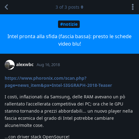
3
of
3
posts
#notizie
Intel pronta alla sfida (fascia bassa): presto le schede
video blu!
alexwbc
Aug 16, 2018
https://www.phoronix.com/scan.php?
page=news_item&px=Intel-SIGGRAPH-2018-Teaser
I costi, inflazionati da Samsung, delle RAM avevano un pò
rallentato l'accellerata competitiva dei PC; ora che le GPU
stanno tornando a prezzi abbordabili... un nuovo player nella
fascia ecomica del grado di Intel potrebbe cambiare
alcune/molte cose.
...con driver stack OpenSource!