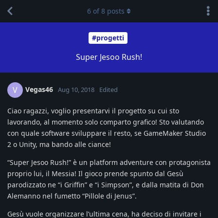
6
of
8
posts
#progetti
Super Jesoo Rush!
Vegas46
V
Aug 10, 2018
Edited
Ciao ragazzi, voglio presentarvi il progetto su cui sto
lavorando, al momento solo comparto grafico! Sto valutando
con quale software sviluppare il resto, se GameMaker Studio
2 o Unity, ma bando alle ciance!
“Super Jesoo Rush!” è un platform adventure con protagonista
proprio lui, il Messia! Il gioco prende spunto dal Gesù
parodizzato ne “i Griffin” e “i Simpson”, e dalla matita di Don
Alemanno nel fumetto “Pillole di Jenus”.
Gesù vuole organizzare l’ultima cena, ha deciso di invitare i