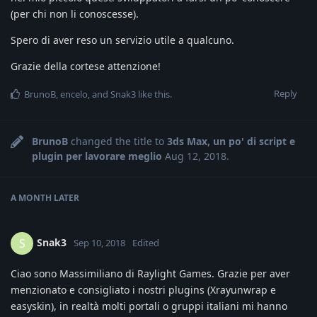
(per chi non li conoscesse).
Spero di aver reso un servizio utile a qualcuno.
Grazie della cortese attenzione!
Reply
BrunoB
,
encelo
, and
Snak3
like this
.
BrunoB
changed the title to
3ds Max, un po' di script e
plugin per lavorare meglio
Aug 12, 2018
.
A MONTH
LATER
Snak3
S
Sep 10, 2018
Edited
Ciao sono Massimiliano di Raylight Games. Grazie per aver
menzionato e consigliato i nostri plugins (Xrayunwrap e
easyskin), in realtà molti portali o gruppi italiani mi hanno