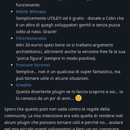
funzionante.
Relink Bitmaps
Semplicemente UTILE!!! ed è gratis - donate a Colin che
è un altro di quegli sviluppatori gentili e senza puzza
sotto al naso. Grazie!
FloorGenerator
Altri 20 eurini spesi bene se si trattano argomenti
architettonici, altrimenti anche la versione free fa la sua
"porca figura" (sempre in modo positivo).
Fracture Voronoi
Semplice... non è un qualcosa di super fantastico, ma
può tornare utile in alcune situazioni.
Greeble
Questo divertente plugin ve lo faccio scoprire a voi... io
lo conosco da un po' di anni...
Spero che questo post non vada contro le regole della
community. La mia intenzione era solo quella di rendere noti
alcuni plugin che possono tornare utili e perché no... aiutare
nel mio piccolo questi sviluppatori a farsi un po' conoscere