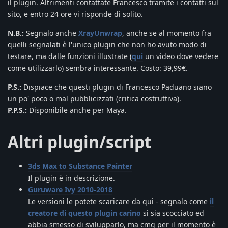
il plugin. Altrimenti contattate Francesco tramite i contatti sul
sito, e entro 24 ore vi risponde di solito.
N.B.:
Segnalo anche
XrayUnwrap
, anche se al momento fra
quelli segnalati è l'unico plugin che non ho avuto modo di
testare, ma dalle funzioni illustrate (
qui
un video dove vedere
come utilizzarlo) sembra interessante. Costo: 39,99€.
P.S.:
Dispiace che questi plugin di Francesco Paduano siano
un po' poco o mal pubblicizzati (critica costruttiva).
P.P.S.:
Disponibile anche per Maya.
Altri plugin/script
3ds Max to Substance Painter
Il plugin è in descrizione.
Guruware Ivy 2010-2018
Le versioni le potete scaricare da qui - segnalo come
il
creatore di questo plugin carino
si sia scocciato ed
abbia smesso di svilupparlo, ma cmq per il momento è