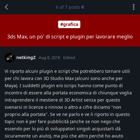
6
of
7
posts
#grafica
3ds Max, un po' di script e plugin per lavorare meglio
netkingZ
Aug 8, 2018
Edited
Vi riporto alcuni plugin e script che potrebbero tornare utili
per chi lavora con 3D Studio Max (alcuni sono anche per
Maya). I suddetti plugin e/o scrips hanno come punto di
incontro di essere alla portata economica di chiunque voglia
intraprendere il mestiere di 3D Artist senza per questo
svenarsi in licenze o rinnovi o altro a cifre diciamo "non
proprio alla portata". Se ve ne parlo e ve li riporto in questo
topic non è per fare pubblicità (anche se non nego che
essendo per lo più di sviluppatori singoli acquistarli dà
sicuramente un aiuto), ma più che altro perché ho avuto