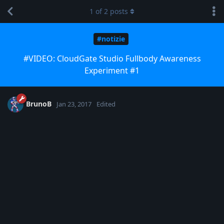
1
of
2
posts
#notizie
#VIDEO: CloudGate Studio Fullbody Awareness
Experiment #1
BrunoB
Jan 23, 2017
Edited