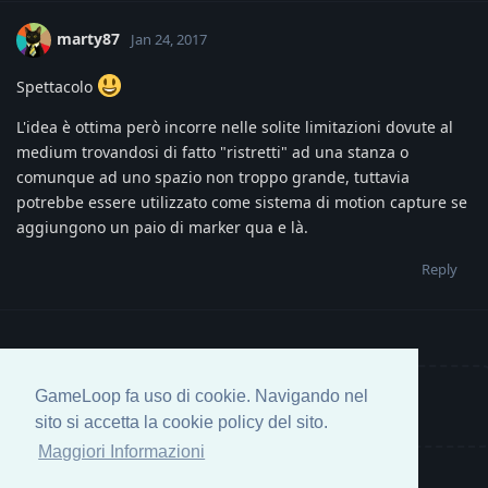
marty87
Jan 24, 2017
Spettacolo
L'idea è ottima però incorre nelle solite limitazioni dovute al
medium trovandosi di fatto "ristretti" ad una stanza o
comunque ad uno spazio non troppo grande, tuttavia
potrebbe essere utilizzato come sistema di motion capture se
aggiungono un paio di marker qua e là.
Reply
GameLoop fa uso di cookie. Navigando nel
Write a Reply...
sito si accetta la cookie policy del sito.
Maggiori Informazioni