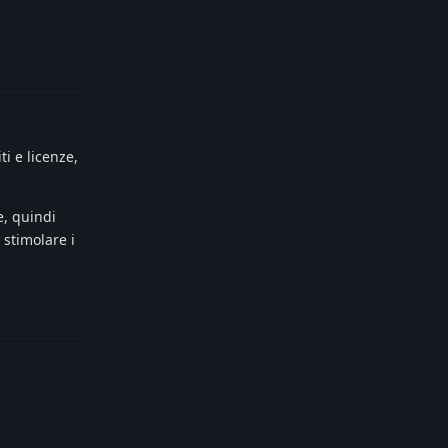
Reply
ti e licenze,
e, quindi
 stimolare i
Reply