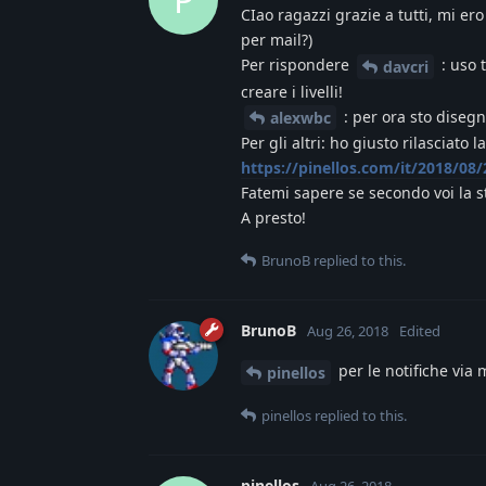
CIao ragazzi grazie a tutti, mi er
per mail?)
Per rispondere
: uso 
davcri
creare i livelli!
: per ora sto disegn
alexwbc
Per gli altri: ho giusto rilasciato
https://pinellos.com/it/2018/0
Fatemi sapere se secondo voi la s
A presto!
BrunoB
replied to this.
BrunoB
Aug 26, 2018
Edited
per le notifiche via 
pinellos
pinellos
replied to this.
pinellos