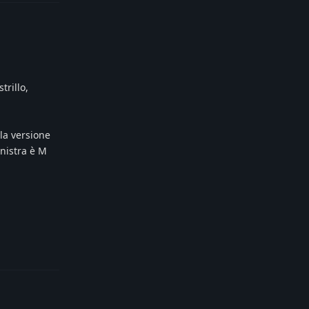
trillo,
lla versione
inistra è M
Reply