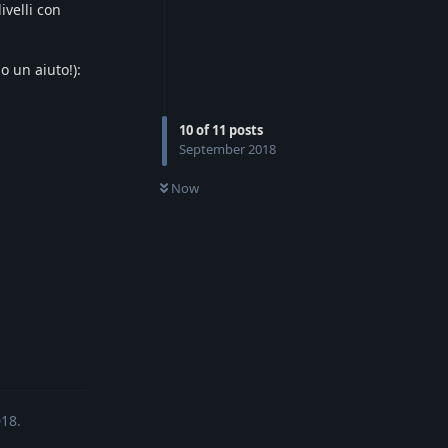
ivelli con
o un aiuto!):
10
of
11
posts
September 2018
Now
Reply
018
.