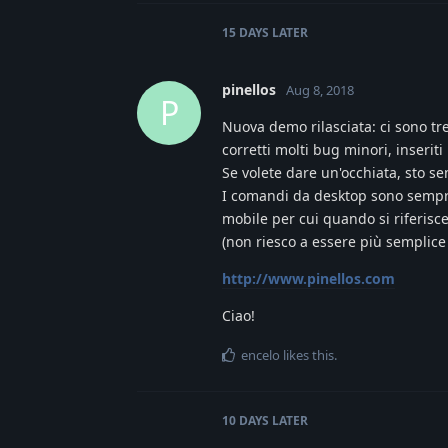
15 DAYS
LATER
pinellos
Aug 8, 2018
P
Nuova demo rilasciata: ci sono tr
corretti molti bug minori, inseriti
Se volete dare un'occhiata, sto sem
I comandi da desktop sono sempre i 
mobile per cui quando si riferisce
(non riesco a essere più semplice d
http://www.pinellos.com
Ciao!
encelo
likes this
.
10 DAYS
LATER