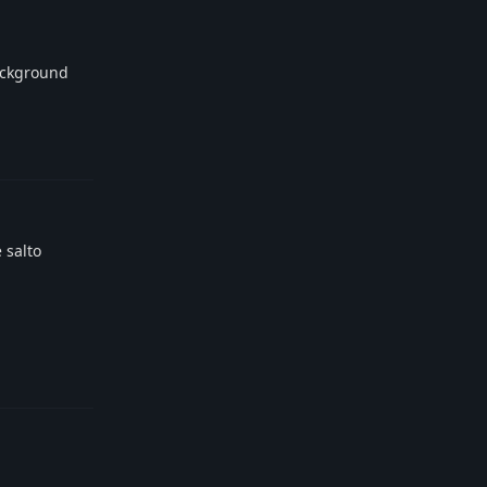
background
Reply
 salto
Reply