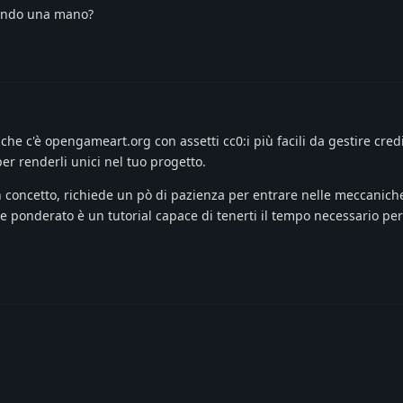
dando una mano?
che c'è opengameart.org con assetti cc0:i più facili da gestire credi
per renderli unici nel tuo progetto.
concetto, richiede un pò di pazienza per entrare nelle meccanich
 ponderato è un tutorial capace di tenerti il tempo necessario per