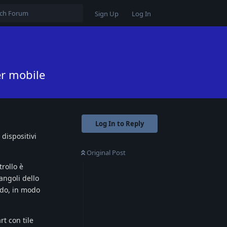
Sign Up
Log In
er mobile
Log In to Reply
 dispositivi
Original Post
trollo è
angoli dello
do, in modo
rt con tile