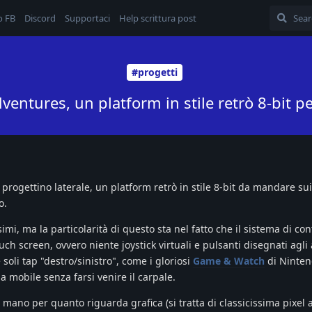
o FB
Discord
Supportaci
Help scrittura post
#progetti
ventures, un platform in stile retrò 8-bit p
 progettino laterale, un platform retrò in stile 8-bit da mandare sui
o.
simi, ma la particolarità di questo sta nel fatto che il sistema di con
ch screen, ovvero niente joystick virtuali e pulsanti disegnati agli 
soli tap "destro/sinistro", come i gloriosi
Game & Watch
di Ninten
a mobile senza farsi venire il carpale.
mano per quanto riguarda grafica (si tratta di classicissima pixel a