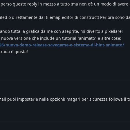
o perso queste reply in mezzo a tutto (ma non c'è un modo di avere l
tiled o direttamente dal tilemap editor di construct! Per ora sono da
ando tutta la grafica da me con aseprite, mi diverto a pixellare!
 la nuova versione che include un tutorial "animato" e altre cose:
8/26/nuova-demo-release-savegame-e-sistema-di-hint-animato/
trada è giusta!
mail puoi impostarle nelle opzioni! magari per sicurezza followa il t