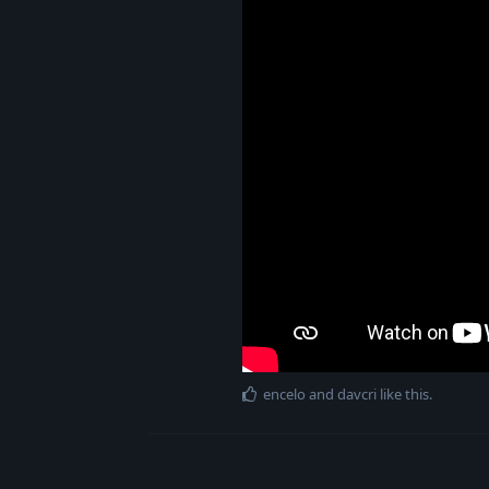
encelo
and
davcri
like this
.