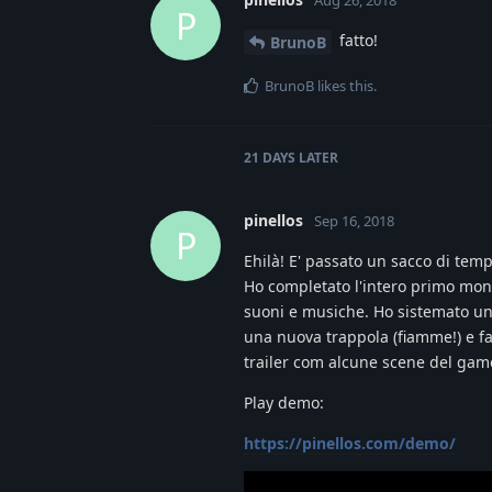
Aug 26, 2018
P
fatto!
BrunoB
BrunoB
likes this
.
21 DAYS
LATER
pinellos
Sep 16, 2018
P
Ehilà! E' passato un sacco di te
Ho completato l'intero primo mond
suoni e musiche. Ho sistemato una 
una nuova trappola (fiamme!) e fa
trailer com alcune scene del game
Play demo:
https://pinellos.com/demo/