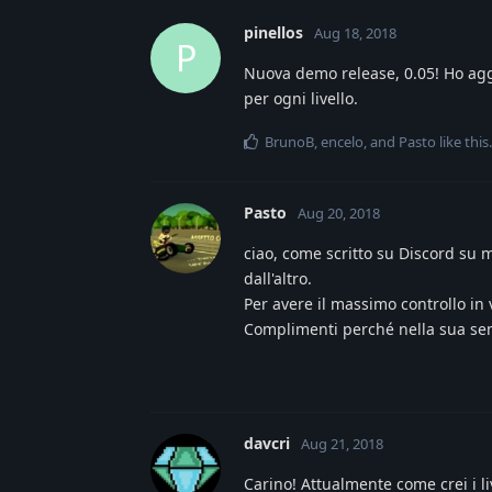
pinellos
Aug 18, 2018
P
Nuova demo release, 0.05! Ho aggi
per ogni livello.
BrunoB
,
encelo
, and
Pasto
like this
.
Pasto
Aug 20, 2018
ciao, come scritto su Discord su 
dall'altro.
Per avere il massimo controllo in 
Complimenti perché nella sua semp
davcri
Aug 21, 2018
Carino! Attualmente come crei i liv