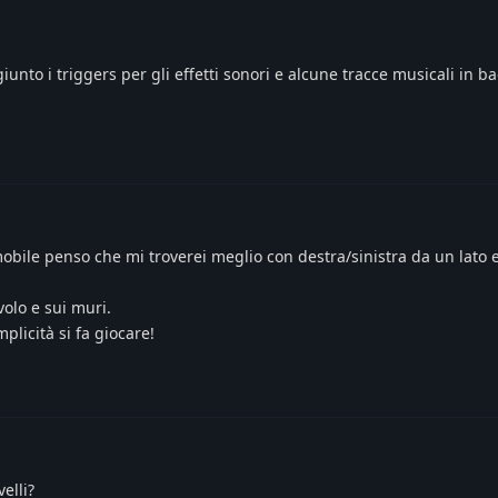
unto i triggers per gli effetti sonori e alcune tracce musicali in 
mobile penso che mi troverei meglio con destra/sinistra da un lato e
volo e sui muri.
licità si fa giocare!
elli?