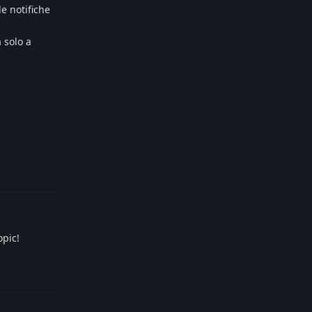
e notifiche
 solo a
Reply
opic!
Reply