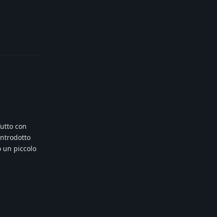
Reply
Tutto con
introdotto
o un piccolo