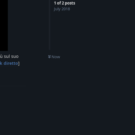
1
of
2
posts
July 2018
iù sul suo
Now
k diretto
]
Reply
Reply