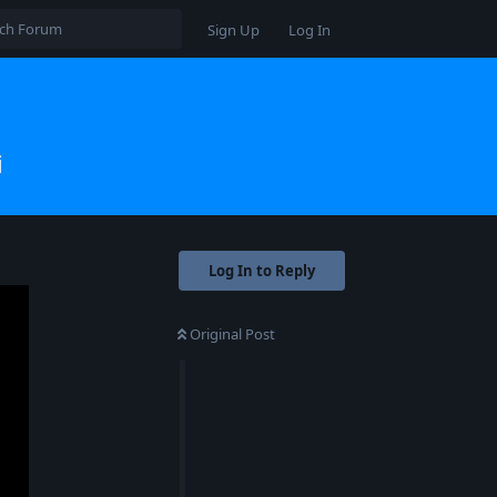
Sign Up
Log In
i
Log In to Reply
Original Post