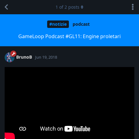
1
of
2
posts
#notizie
podcast
GameLoop Podcast #GL11: Engine proletari
BrunoB
Jun 19, 2018