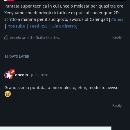
Puntata super tecnica in cui Encelo molesta per quasi tre ore
Xeeynamo chiedendogli di tutto e di più sul suo engine 2D
scritto a manina per il suo gioco, Swords of Calengal! [
iTunes
|
YouTube
|
Feed RSS
|
Link diretto
]
Reply
encelo
and
theGiallo
like this
.
16 DAYS
LATER
encelo
Jul 5, 2018
Grandissima puntata, a mio molesto, ehm, modesto avviso!
Reply