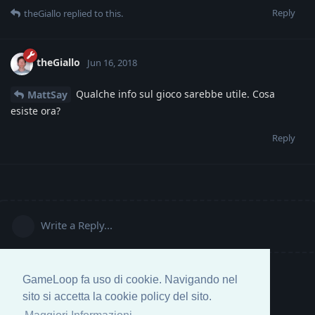
Reply
theGiallo
replied to this.
theGiallo
Jun 16, 2018
Qualche info sul gioco sarebbe utile. Cosa
MattSay
esiste ora?
Reply
Write a Reply...
GameLoop fa uso di cookie. Navigando nel
sito si accetta la cookie policy del sito.