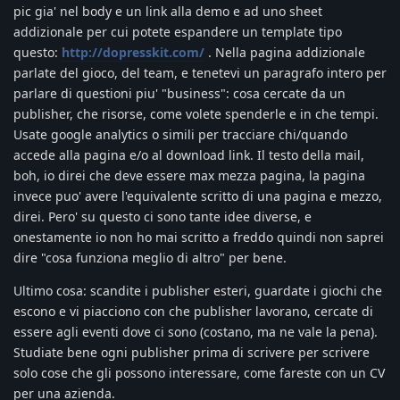
pic gia' nel body e un link alla demo e ad uno sheet
addizionale per cui potete espandere un template tipo
questo:
http://dopresskit.com/
. Nella pagina addizionale
parlate del gioco, del team, e tenetevi un paragrafo intero per
parlare di questioni piu' "business": cosa cercate da un
publisher, che risorse, come volete spenderle e in che tempi.
Usate google analytics o simili per tracciare chi/quando
accede alla pagina e/o al download link. Il testo della mail,
boh, io direi che deve essere max mezza pagina, la pagina
invece puo' avere l'equivalente scritto di una pagina e mezzo,
direi. Pero' su questo ci sono tante idee diverse, e
onestamente io non ho mai scritto a freddo quindi non saprei
dire "cosa funziona meglio di altro" per bene.
Ultimo cosa: scandite i publisher esteri, guardate i giochi che
escono e vi piacciono con che publisher lavorano, cercate di
essere agli eventi dove ci sono (costano, ma ne vale la pena).
Studiate bene ogni publisher prima di scrivere per scrivere
solo cose che gli possono interessare, come fareste con un CV
per una azienda.