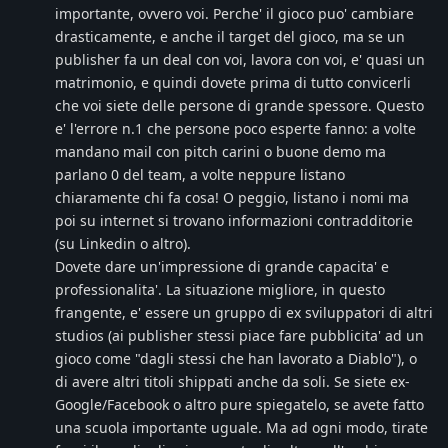
importante, ovvero voi. Perche' il gioco puo' cambiare
drasticamente, e anche il target del gioco, ma se un
publisher fa un deal con voi, lavora con voi, e' quasi un
matrimonio, e quindi dovete prima di tutto convicerli
che voi siete delle persone di grande spessore. Questo
e' l'errore n.1 che persone poco esperte fanno: a volte
mandano mail con pitch carini o buone demo ma
parlano 0 del team, a volte neppure listano
chiaramente chi fa cosa! O peggio, listano i nomi ma
poi su internet si trovano informazioni contradditorie
(su Linkedin o altro).
Dovete dare un'impressione di grande capacita' e
professionalita'. La situazione migliore, in questo
frangente, e' essere un gruppo di ex sviluppatori di altri
studios (ai publisher stessi piace fare pubblicita' ad un
gioco come "dagli stessi che han lavorato a Diablo"), o
di avere altri titoli shippati anche da soli. Se siete ex-
Google/Facebook o altro pure spiegatelo, se avete fatto
una scuola importante uguale. Ma ad ogni modo, tirate