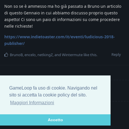
Non so se è ammesso ma ho già passato a Bruno un articolo
di questo Gennaio in cui abbiamo discusso proprio questo
aspetto! Ci sono un paio di informazioni su come procedere
nelle richieste!
https://www.indietoaster.com/it/eventi/ludicious-2018-
publisher/
Reply
BrunoB
,
encelo
,
netkingZ
, and
Wintermute
like this
.
GameLoop fa uso di cookie. Navigando nel
Write a Reply...
sito si accetta la cookie policy del sito.
Maggiori Informazioni
Accetto