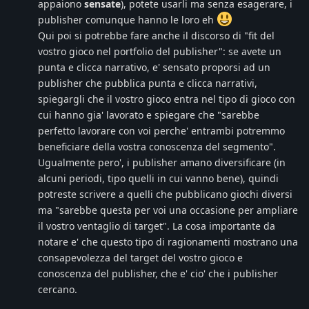
appaiono
sensate
), potete usarli ma senza esagerare, i
publisher comunque hanno le loro eh
Qui poi si potrebbe fare anche il discorso di "fit del
vostro gioco nel portfolio del publisher": se avete un
punta e clicca narrativo, e' sensato proporsi ad un
publisher che pubblica punta e clicca narrativi,
spiegargli che il vostro gioco entra nel tipo di gioco con
cui hanno gia' lavorato e spiegare che "sarebbe
perfetto lavorare con voi perche' entrambi potremmo
beneficiare della vostra conoscenza del segmento".
Ugualmente pero', i publisher amano diversificare (in
alcuni periodi, tipo quelli in cui vanno bene), quindi
potreste scrivere a quelli che pubblicano giochi diversi
ma "sarebbe questa per voi una occasione per ampliare
il vostro ventaglio di target". La cosa importante da
notare e' che questo tipo di ragionamenti mostrano una
consapevolezza del target del vostro gioco e
conoscenza del publisher, che e' cio' che i publisher
cercano.