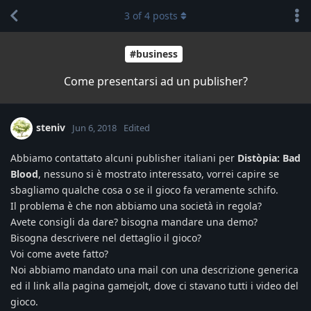
3
of
4
posts
#business
Come presentarsi ad un publisher?
steniv
Jun 6, 2018
Edited
Abbiamo contattato alcuni publisher italiani per
Distòpia: Bad
Blood
, nessuno si è mostrato interessato, vorrei capire se
sbagliamo qualche cosa o se il gioco fa veramente schifo.
Il problema è che non abbiamo una società in regola?
Avete consigli da dare? bisogna mandare una demo?
Bisogna descrivere nel dettaglio il gioco?
Voi come avete fatto?
Noi abbiamo mandato una mail con una descrizione generica
ed il link alla pagina gamejolt, dove ci stavano tutti i video del
gioco.