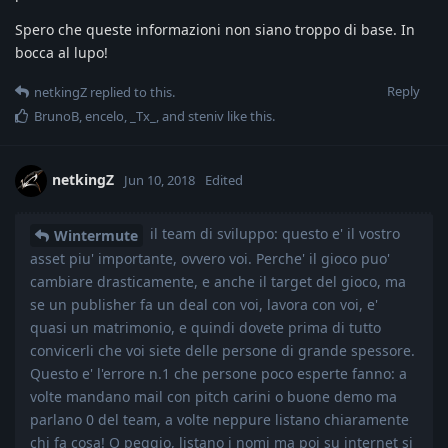
Spero che queste informazioni non siano troppo di base. In
bocca al lupo!
Reply
netkingZ
replied to this.
BrunoB
,
encelo
,
_Tx_
, and
steniv
like this
.
netkingZ
Jun 10, 2018
Edited
il team di sviluppo: questo e' il vostro
Wintermute
asset piu' importante, ovvero voi. Perche' il gioco puo'
cambiare drasticamente, e anche il target del gioco, ma
se un publisher fa un deal con voi, lavora con voi, e'
quasi un matrimonio, e quindi dovete prima di tutto
convicerli che voi siete delle persone di grande spessore.
Questo e' l'errore n.1 che persone poco esperte fanno: a
volte mandano mail con pitch carini o buone demo ma
parlano 0 del team, a volte neppure listano chiaramente
chi fa cosa! O peggio, listano i nomi ma poi su internet si