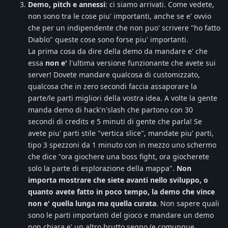
Demo, pitch e annessi
: ci siamo arrivati. Come vedete,
non sono tra le cose piu' importanti, anche se e' ovvio
che per un indipendente che non puo' scrivere "ho fatto
Diablo" queste cose sono forse piu' importanti.
La prima cosa da dire della demo da mandare e' che
essa
non e'
l'ultima versione funzionante che avete sui
server! Dovete mandare qualcosa di customizzato,
qualcosa che in zero secondi faccia assaporare la
parte/le parti migliori della vostra idea. A volte la gente
manda demo di hack'n'slash che partono con 30
secondi di credits e 5 minuti di gente che parla! Se
avete piu' parti stile "vertica slice", mandate piu' parti,
tipo 3 spezzoni da 1 minuto con in mezzo uno schermo
che dice "ora giochere una boss fight, ora giocherete
solo la parte di esplorazione della mappa".
Non
importa mostrare che siete avanti nello sviluppo, o
quanto avete fatto in poco tempo, la demo che vince
non e' quella lunga ma quella curata
. Non sapere quali
sono le parti importanti del gioco e mandare un demo
non chiara e' un altro brutto segno (e comunque