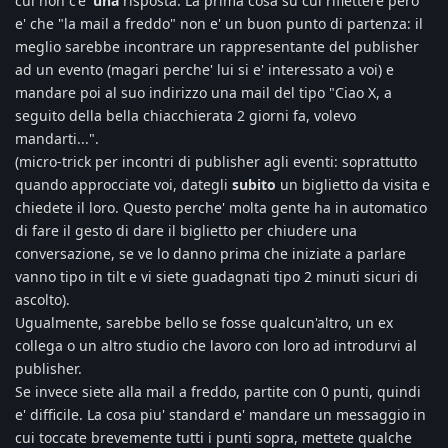
cui non c'e'
una
risposta. La prima cosa su cui riflettere pero'
e' che "la mail a freddo" non e' un buon punto di partenza: il
meglio sarebbe incontrare un rappresentante del publisher
ad un evento (magari perche' lui si e' interessato a voi) e
mandare poi al suo indirizzo una mail del tipo "Ciao X, a
seguito della bella chiacchierata 2 giorni fa, volevo
mandarti...".
(micro-trick per incontri di publisher agli eventi: soprattutto
quando approcciate voi, dategli
subito
un biglietto da visita e
chiedete il loro. Questo perche' molta gente ha in automatico
di fare il gesto di dare il biglietto per chiudere una
conversazione, se ve lo danno prima che iniziate a parlare
vanno tipo in tilt e vi siete guadagnati tipo 2 minuti sicuri di
ascolto).
Ugualmente, sarebbe bello se fosse qualcun'altro, un ex
collega o un altro studio che lavoro con loro ad introdurvi al
publisher.
Se invece siete alla mail a freddo, partite con 0 punti, quindi
e' difficile. La cosa piu' standard e' mandare un messaggio in
cui toccate brevemente tutti i punti sopra, mettete qualche