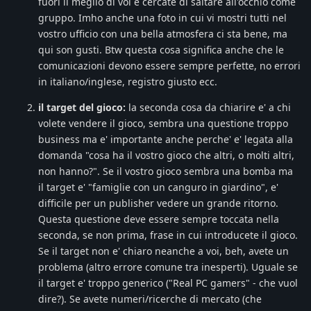
fuori il meglio di voi e cercate di saltare all'occhio come
gruppo. Imho anche una foto in cui vi mostri tutti nel
vostro ufficio con una bella atmosfera ci sta bene, ma
qui son gusti. Btw questa cosa significa anche che le
comunicazioni devono essere sempre perfette, no errori
in italiano/inglese, registro giusto ecc.
il target del gioco:
la seconda cosa da chiarire e' a chi
volete vendere il gioco, sembra una questione troppo
business ma e' importante anche perche' e' legata alla
domanda "cosa ha il vostro gioco che altri, o molti altri,
non hanno?". Se il vostro gioco sembra una bomba ma
il target e' "famiglie con un canguro in giardino", e'
difficile per un publisher vedere un grande ritorno.
Questa questione deve essere sempre toccata nella
seconda, se non prima, frase in cui introducete il gioco.
Se il target non e' chiaro neanche a voi, beh, avete un
problema (altro errore comune tra inesperti). Uguale se
il target e' troppo generico ("Real PC gamers" - che vuol
dire?). Se avete numeri/ricerche di mercato (che