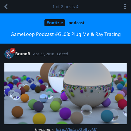
1
of
2
posts
#notizie
podcast
GameLoop Podcast #GL08: Plug Me & Ray Tracing
BrunoB
Apr 22, 2018
Edited
Immagine:
http://bit.ly/2qRyvMI