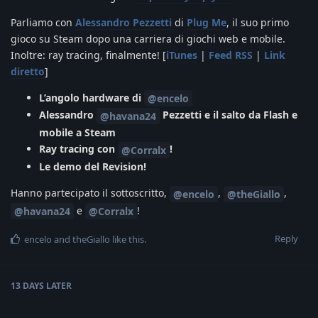
Parliamo con
Alessandro Pezzetti
di
Plug Me
, il suo primo
gioco su Steam dopo una carriera di giochi web e mobile.
Inoltre: ray tracing, finalmente! [
iTunes
|
Feed RSS
|
Link
diretto
]
L’angolo hardware di
@encelo
Alessandro
Pezzetti e il salto da Flash e
@havana24
mobile a Steam
Ray tracing con
!
@Corralx
Le demo del Revision!
Hanno partecipato il sottoscritto,
,
,
@encelo
@theGiallo
e
!
@havana24
@Corralx
Reply
encelo
and
theGiallo
like this
.
13 DAYS
LATER