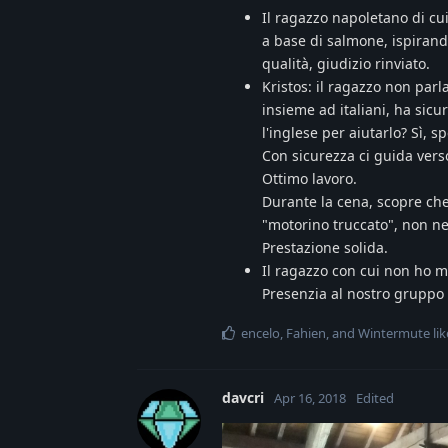
Il ragazzo napoletano di cu
a base di salmone, ispirand
qualità, giudizio rinviato.
Kristos: il ragazzo non parl
insieme ad italiani, ha sicu
l'inglese per aiutarlo? Sì, 
Con sicurezza ci guida verso
Ottimo lavoro.
Durante la cena, scopre che 
"motorino truccato", non n
Prestazione solida.
Il ragazzo con cui non ho ma
Presenzia al nostro gruppo
encelo
,
Fahien
, and
Wintermute
lik
davcri
Apr 16, 2018
Edited