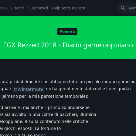
o FB
Discord
Supportaci
Help scrittura post
#eventi
EGX Rezzed 2018 - Diario gamelooppiano
 saprà probabilmente che abbiamo fatto un piccolo raduno gamelo
e quali
mi ha gentilmente dato delle linee guida).
@Wintermute
o (almeno per la mia percezione temporale):
 ad arrivare, ma anche il primo ad andarsene.
 sia avvolto in una coltre di paccheri, illumina
looppiane. Risulta contenuto nelle critiche
ei giochi esposti. La fortuna lo
to con Digital Foundry.