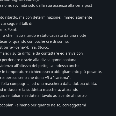
zione, rovinata solo dalla sua assenza alla cena post
creto ritardo, ma con determinazione: immediatamente
ui segue il talk di
enix Point.
irà che il suo ritardo è stato causato da una notte
riticarlo, quando con poche ore di sonno,
st birra->cena->birra. Stoico.
ale: risulta difficile da contattare ed arriva con
ito perdonare grazie alla divisa gameloopiana:
videnza all'altezza del petto, La indossa anche
e le temperature richiedessero abbigliamento più pesante.
rosperoso seno che dona +5 a "carisma",
folta compagnia, ed una maschera dalla dubbia utilità.
ad indossare la suddetta maschera, attirando
agazze italiane sedute al tavolo adiacente al nostro.
looppiani (almeno per quanto ne so, correggetemi