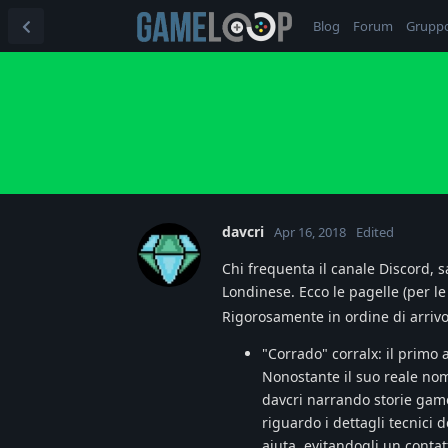
Blog
Forum
Grupp
davcri
Apr 16, 2018
Edited
Chi frequenta il canale Discord,
Londinese. Ecco le pagelle (per l
Rigorosamente in ordine di arriv
"Corrado" corralx: il primo
Nonostante il suo reale nome
davcri narrando storie game
riguardo i dettagli tecnici d
aiuta, evitandogli un contat