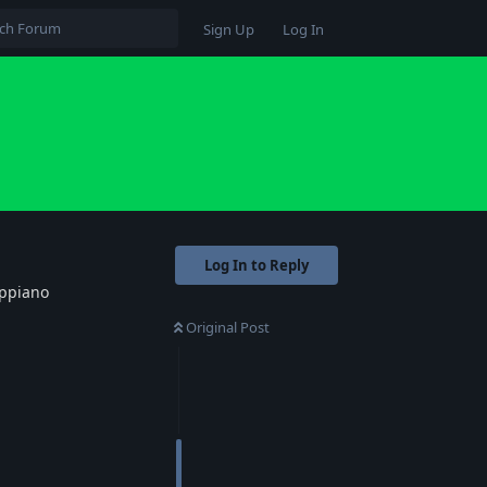
Sign Up
Log In
Log In to Reply
oppiano
Original Post