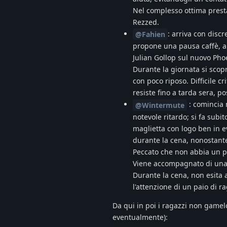
Nel complesso ottima presta
Rezzed.
: arriva con dis
@Fahien
propone una pausa caffè, a c
Julian Gollop sul nuovo Pho
Durante la giornata si scopr
con poco riposo. Difficile c
resiste fino a tarda sera, po
: comincia m
@Wintermute
notevole ritardo; si fa sub
maglietta con logo ben in e
durante la cena, nonostant
Peccato che non abbia un p
Viene accompagnato di una 
Durante la cena, non esita 
l'attenzione di un paio di r
Da qui in poi i ragazzi non game
eventualmente):