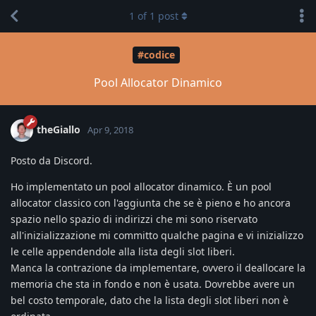
1
of
1
post
#codice
Pool Allocator Dinamico
theGiallo
Apr 9, 2018
Posto da Discord.
Ho implementato un pool allocator dinamico. È un pool
allocator classico con l'aggiunta che se è pieno e ho ancora
spazio nello spazio di indirizzi che mi sono riservato
all'inizializzazione mi committo qualche pagina e vi inizializzo
le celle appendendole alla lista degli slot liberi.
Manca la contrazione da implementare, ovvero il deallocare la
memoria che sta in fondo e non è usata. Dovrebbe avere un
bel costo temporale, dato che la lista degli slot liberi non è