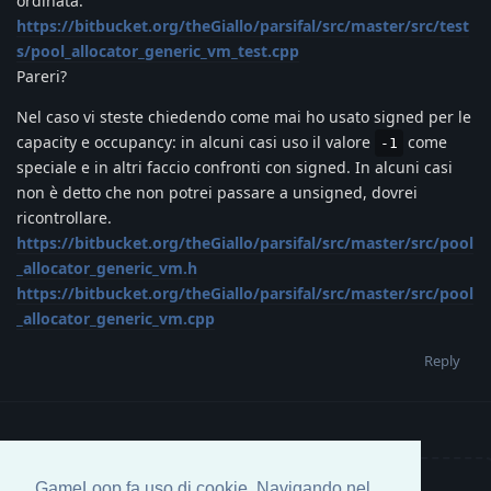
ordinata.
https://bitbucket.org/theGiallo/parsifal/src/master/src/test
s/pool_allocator_generic_vm_test.cpp
Pareri?
Nel caso vi steste chiedendo come mai ho usato signed per le
capacity e occupancy: in alcuni casi uso il valore
come
-1
speciale e in altri faccio confronti con signed. In alcuni casi
non è detto che non potrei passare a unsigned, dovrei
ricontrollare.
https://bitbucket.org/theGiallo/parsifal/src/master/src/pool
_allocator_generic_vm.h
https://bitbucket.org/theGiallo/parsifal/src/master/src/pool
_allocator_generic_vm.cpp
Reply
GameLoop fa uso di cookie. Navigando nel