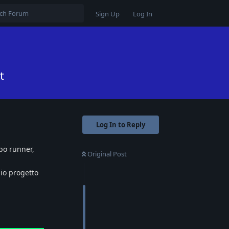
Sign Up
Log In
t
Log In to Reply
ipo runner,
Original Post
mio progetto