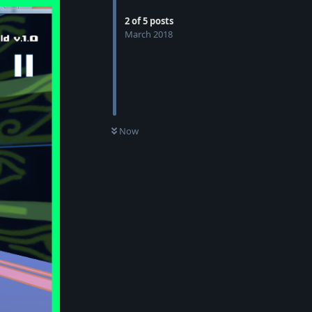
2
of
5
posts
March 2018
Now