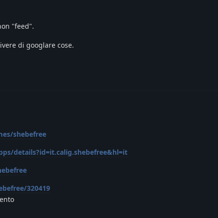
on "feed".
rivere di googlare cose.
mes/shebefree
ps/details?id=it.calig.shebefree&hl=it
hebefree
ebefree/320419
mento