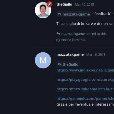
theGiallo
Mar 15, 2018
"feedback" n
mazzutakgame
Ti consiglio di linkare e di non sc
mazzutakgame
replied to this.
encelo
likes this
.
mazzutakgame
Mar 16, 2018
M
theGiallo
https://www.indiexpo.net/it/ga
https://play.google.com/store/ap
https://mazzutakgame.itch.io/s
https://gamejolt.com/games/sh
Grazie per l'eventuale interessa