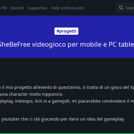
o FB
Discord
Supportaci
Help scrittura post
#progetti
SheBeFree videogioco per mobile e PC table
il mio progetto all'evento di quest'anno, si tratta di un gioco del t
 una character molto nipponico.
leplay, indiexpo, itch.io a gamejolt, mi piacerebbe condividere il 
 youtuber che ci stà giocando per darvi un idea del gameplay.