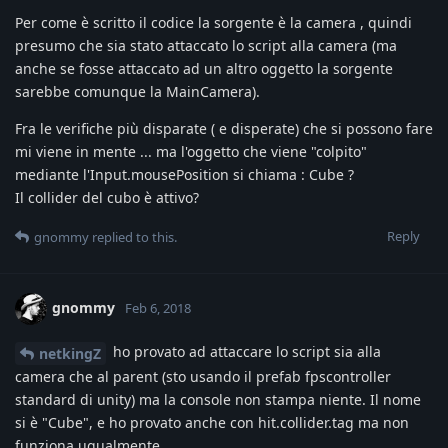
Per come è scritto il codice la sorgente è la camera , quindi
presumo che sia stato attaccato lo script alla camera (ma
anche se fosse attaccato ad un altro oggetto la sorgente
sarebbe comunque la MainCamera).
Fra le verifiche più disparate ( e disperate) che si possono fare
mi viene in mente ... ma l'oggetto che viene "colpito"
mediante l'Input.mousePosition si chiama : Cube ?
Il collider del cubo è attivo?
Reply
gnommy
replied to this.
gnommy
Feb 6, 2018
ho provato ad attaccare lo script sia alla
netkingZ
camera che al parent (sto usando il prefab fpscontroller
standard di unity) ma la console non stampa niente. Il nome
si è "Cube", e ho provato anche con hit.collider.tag ma non
funziona ugualmente..