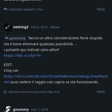
Reply
netkingZ
replied to this.
netkingZ
Feb 6, 2018
Edited
faccio un altra considerazione forse stupida
gnommy
ma è bene eliminare qualsiasi possibilità ...
i pulsanti qui indicati sono attivi?
https://ibb.co/cfyF1H
EDIT:
Cmq con
https://docs.unity3d.com/ScriptReference/Debug.DrawRay.h
tml
puoi vedere il raggio cosi capire se sta funzionando.
Reply
Wintermute
and
gnommy
like this
.
gnommy
Feb 7, 2018