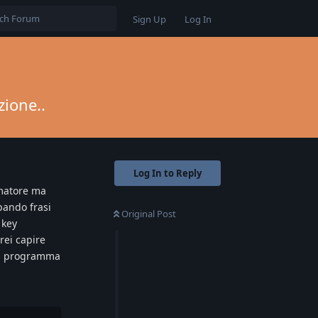
Sign Up
Log In
zione..
Log In to Reply
mmatore ma
pando frasi
Original Post
 key
rei capire
 il programma