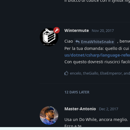
il blocco di codice con il
syntax hi
Wintermute
Nov 20, 2017
Ciao
, benv
EmaWhiteSnake
Per la tua domanda: quello di cui
us/dotnet/csharp/language-ref
Con questo dovresti riuscirci faci
encelo
,
theGiallo
,
ElseEmperor
, an
12 DAYS
LATER
Master-Antonio
Dec 2, 2017
Usa un Do While, ancora meglio.
Ecco a te.