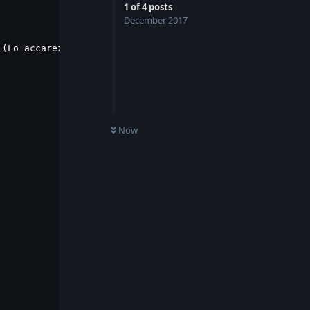
1
of
4
posts
December 2017
(Lo accarezzo), 2(Dò un calcio) e 3(Dò del cibo).");

Now