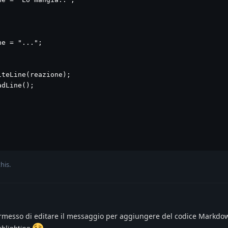
e = "...";

teLine(reazione);

dLine();

his.
messo di editare il messaggio per aggiungere del codice Markdo