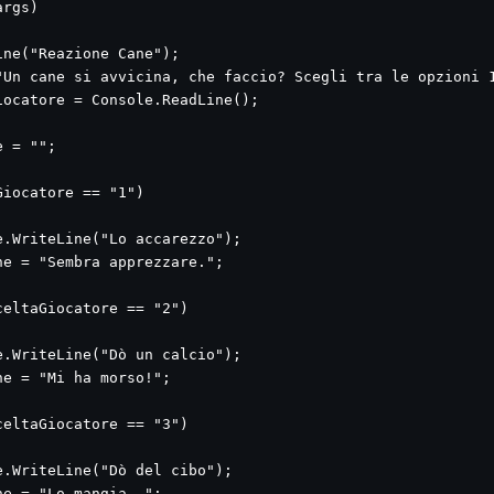
rgs)

ne("Reazione Cane");

"Un cane si avvicina, che faccio? Scegli tra le opzioni 1
ocatore = Console.ReadLine();

 = "";

iocatore == "1")

.WriteLine("Lo accarezzo");

e = "Sembra apprezzare.";

eltaGiocatore == "2")

.WriteLine("Dò un calcio");

e = "Mi ha morso!";

eltaGiocatore == "3")

.WriteLine("Dò del cibo");

e = "Lo mangia..";
