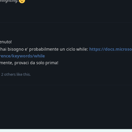
ghlighting
.
enuto!
 hai bisogno e' probabilmente un ciclo while:
https://docs.micros
erence/keywords/while
lmente, provaci da solo prima!
d
2
others
like this
.