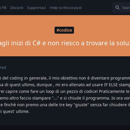
o FB
Discord
Supportaci
Help scrittura post
#codice
gli inizi di C# e non riesco a trovare la solu
ited
zi del coding in generale, il mio obiettivo non è diventare progra
di quest ultimo, dunque , mi ero allenato ad usare IF ELSE stam
rei capire come fare un loop di un pezzo di codice! Praticamente le
premo altro faccio stampare "..." e si chiude il programma. Io ora vor
ice finchè non premo una delle tre key "giuste" senza far chiudere
 quest' ultime.