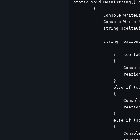
static void Main(string[] a
        {

            Console.WriteLi
            Console.Write(
            string sceltaGi
            string reazione
                if (sceltaG
                {

                    Console
                    reazion
                }

                else if (sc
                {

                    Console
                    reazion
                }

                else if (sc
                {

                    Console
                    reazion