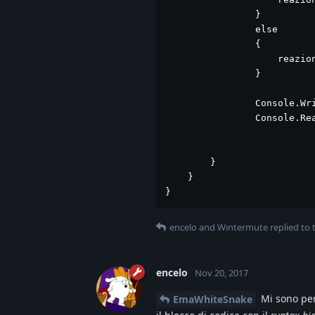
                }

                else

                {

                    reazion
                }

                Console.Wri
                Console.Rea
        }

    }

}
encelo
and
Wintermute
replied to t
encelo
Nov 20, 2017
Mi sono per
EmaWhiteSnake