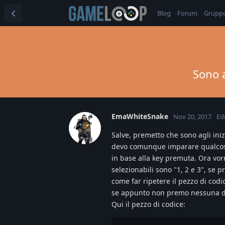
Blog
Forum
Grupp
Sono a
EmaWhiteSnake
Nov 20, 2017
Ed
Salve, premetto che sono agli ini
devo comunque imparare qualcosa 
in base alla key premuta. Ora vor
selezionabili sono "1, 2 e 3", se 
come far ripetere il pezzo di cod
se appunto non premo nessuna di
Qui il pezzo di codice: