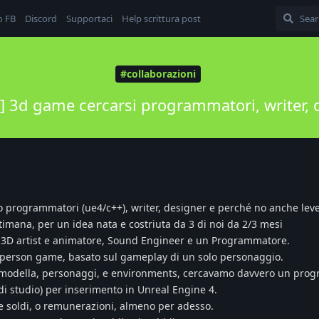
o FB
Discord
Supportaci
Help scrittura post
#collaborazioni
] 3d game cercarsi programmatori, writer, 
 programmatori (ue4/c++), writer, designer e perché no anche leve
ttimana, per un idea nata e costriuta da 3 di noi da 2/3 mesi
, 3D artist e animatore, Sound Engineer e un Programmatore.
rd person game, basato sul gameplay di un solo personaggio.
e modella, personaggi, e environments, cercavamo davvero un pro
 di studio) per inserimento in Unreal Engine 4.
e soldi, o remunerazioni, almeno per adesso.