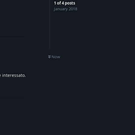
1
of
4
posts
January 2018
Reply
Now
e interessato.
Reply
Reply