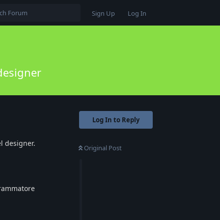
Sign Up
Log In
designer
Log In to Reply
l designer.
Original Post
grammatore