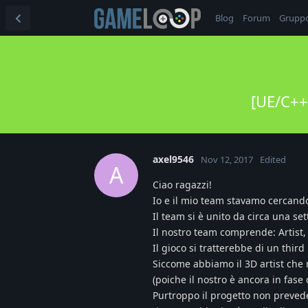
Blog
Forum
Grupp
[UE/C++
axel9546
Nov 12, 2017
Edited
A
Ciao ragazzi!
Io e il mio team stavamo cercando
Il team si è unito da circa una se
Il nostro team comprende: Artist
Il gioco si tratterebbe di un thi
Siccome abbiamo il 3D artist ch
(poiche il nostro è ancora in fase
Purtroppo il progetto non preved