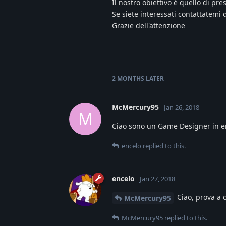
Il nostro obiettivo è quello di p
Se siete interessati contattatemi 
Grazie dell'attenzione
2 MONTHS
LATER
McMercury95
Jan 26, 2018
M
Ciao sono un Game Designer in erba
encelo
replied to this.
encelo
Jan 27, 2018
Ciao, prova a 
McMercury95
McMercury95
replied to this.