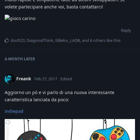
volete partecipare anche voi, basta contattarci!
Reply
dsoft20
,
DiagonalThink
,
ElBebo_LADB
, and
6
others
like this
.
A MONTH
LATER
Freank
Feb 27, 2017
Edited
Aggiorno un pò e vi parlo di una nuova interessante
caratteristica lanciata da poco:
indiepad