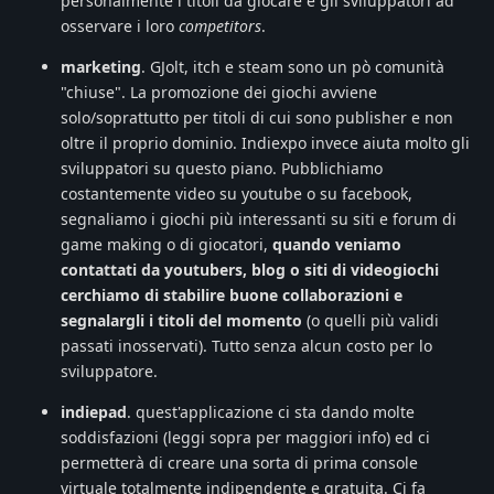
personalmente i titoli da giocare e gli sviluppatori ad
osservare i loro
competitors
.
marketing
. GJolt, itch e steam sono un pò comunità
"chiuse". La promozione dei giochi avviene
solo/soprattutto per titoli di cui sono publisher e non
oltre il proprio dominio. Indiexpo invece aiuta molto gli
sviluppatori su questo piano. Pubblichiamo
costantemente video su youtube o su facebook,
segnaliamo i giochi più interessanti su siti e forum di
game making o di giocatori,
quando veniamo
contattati da youtubers, blog o siti di videogiochi
cerchiamo di stabilire buone collaborazioni e
segnalargli i titoli del momento
(o quelli più validi
passati inosservati). Tutto senza alcun costo per lo
sviluppatore.
indiepad
. quest'applicazione ci sta dando molte
soddisfazioni (leggi sopra per maggiori info) ed ci
permetterà di creare una sorta di prima console
virtuale totalmente indipendente e gratuita. Ci fa