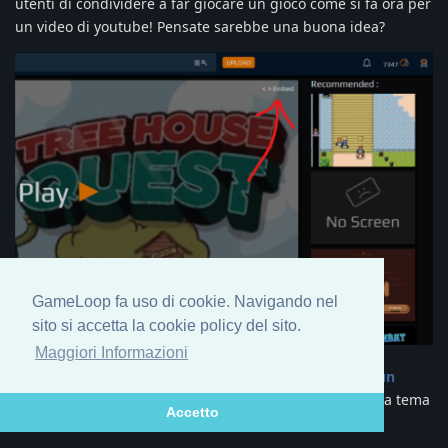
utenti di condividere a far giocare un gioco come si fa ora per
un video di youtube! Pensate sarebbe una buona idea?
GameLoop fa uso di cookie. Navigando nel
sito si accetta la cookie policy del sito.
Maggiori Informazioni
Nell'area eventi, inoltre, è iniziato
un contest
(trovate
un
topic anche su questo forum
) che scadrà il 27 Giugno a tema
Accetto
Atari!