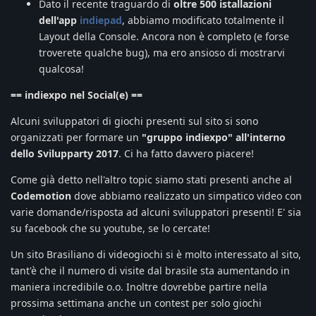
Dato il recente traguardo di
oltre 500 istallazioni
dell'app
indiepad
, abbiamo modificato totalmente il
Layout della Console. Ancora non è completo (e forse
troverete qualche bug), ma ero ansioso di mostrarvi
qualcosa!
== indiexpo nel Social(e) ==
Alcuni sviluppatori di giochi presenti sul sito si sono
organizzati per formare un
"gruppo indiexpo" all'interno
dello Svilupparty 2017
. Ci ha fatto davvero piacere!
Come già detto nell'altro topic siamo stati presenti anche al
Codemotion
dove abbiamo realizzato un simpatico video con
varie domande/risposta ad alcuni sviluppatori presenti! E' sia
su facebook che su youtube, se lo cercate!
Un sito Brasiliano di videogiochi si è molto interessato al sito,
tant'è che il numero di visite dal brasile sta aumentando in
maniera incredibile o.o. Inoltre dovrebbe partire nella
prossima settimana anche un contest per solo giochi