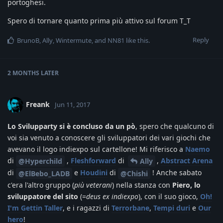
portoghesi.
Spero di tornare quanto prima più attivo sul forum T_T
Reply
BrunoB
,
Ally
,
Wintermute
, and
NN81
like this
.
2 MONTHS
LATER
Freank
Jun 11, 2017
Lo Svilupparty si è concluso da un pò
, spero che qualcuno di
voi sia venuto a conoscere gli sviluppatori dei vari giochi che
avevano il logo indiexpo sul cartellone! Mi riferisco a
Naemo
di
,
Fleshforward
di
,
Abstract Arena
@Hyperchild
Ally
di
e
Houdini
di
! Anche sabato
@ElBebo_LADB
@Chishi
c'era l'altro gruppo (
più veterani
) nella stanza con
Piero, lo
sviluppatore del sito
(=
deus ex indiexpo
), con il suo gioco,
Oh!
I'm Gettin Taller
, e i ragazzi di
Terrorbane
,
Tempi duri
e
Our
hero
!