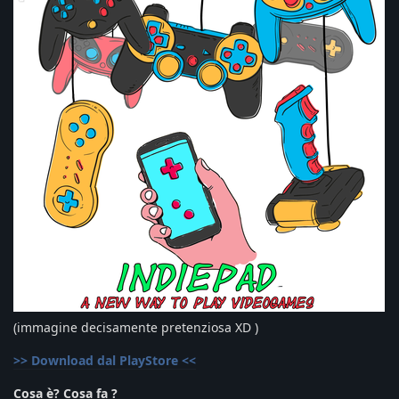
(immagine decisamente pretenziosa XD )
>> Download dal PlayStore <<
Cosa è? Cosa fa ?