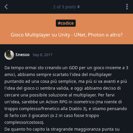
2
of
3
posts
#codice
Gioco Multiplayer su Unity - UNet, Photon o altro?
Snesso
Sep 8, 2017
Da tempo ormai sto creando un GDD per un gioco insieme a 3
amici, abbiamo sempre scartato l'idea del multiplayer
puntando ad una cosa più semplice, ma più si va avanti e più
l'idea del gioco ci sembra valida, e oggi abbiamo deciso di
cercare una possibile soluzione al multiplayer. Per farvi
un'idea, sarebbe un Action RPG in isometrico (ma niente di
troppo complesso/frenetico alla Diablo 3), e stiamo pensando
di farlo con 3 giocatori (o 2 in caso fosse troppo
complesso/costoso).
Da quanto ho capito la stragrande maggioranza punta su