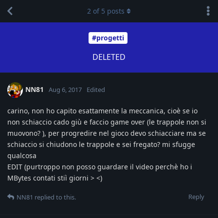
2
of
5
posts
#progetti
DELETED
NN81
Aug 6, 2017
Edited
carino, non ho capito esattamente la meccanica, cioè se io
non schiaccio cado giù e faccio game over (le trappole non si
muovono? ), per progredire nel gioco devo schiacciare ma se
schiaccio si chiudono le trappole e sei fregato? mi sfugge
qualcosa
EDIT (purtroppo non posso guardare il video perchè ho i
MBytes contati stiì giorni > <)
Reply
NN81
replied to this.