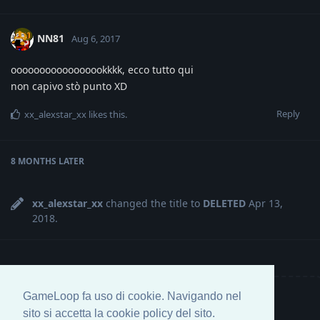
NN81
Aug 6, 2017
ooooooooooooooookkkk, ecco tutto qui
non capivo stò punto XD
Reply
xx_alexstar_xx
likes this
.
8 MONTHS
LATER
xx_alexstar_xx
changed the title to
DELETED
Apr 13,
2018
.
GameLoop fa uso di cookie. Navigando nel
Write a Reply...
sito si accetta la cookie policy del sito.