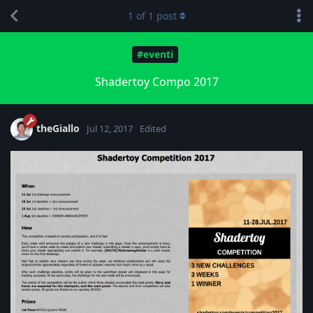
1
of
1
post
#eventi
Shadertoy Compo 2017
theGiallo
Jul 12, 2017
Edited