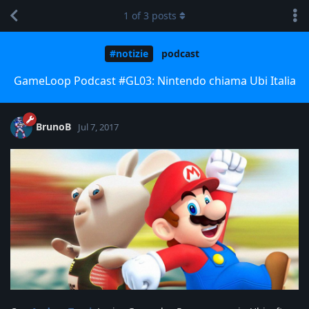
1
of
3
posts
#notizie
podcast
GameLoop Podcast #GL03: Nintendo chiama Ubi Italia
BrunoB
Jul 7, 2017