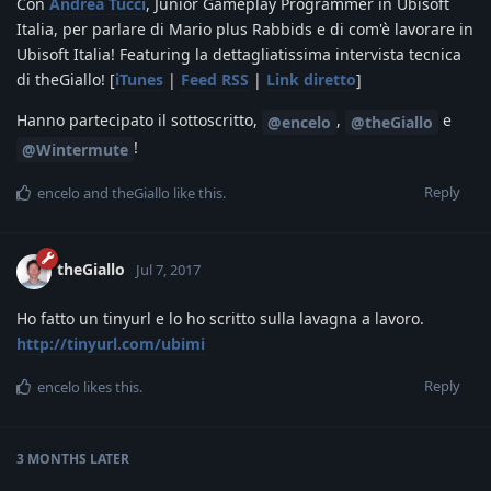
Con
Andrea Tucci
, Junior Gameplay Programmer in Ubisoft
Italia, per parlare di Mario plus Rabbids e di com'è lavorare in
Ubisoft Italia! Featuring la dettagliatissima intervista tecnica
di theGiallo! [
iTunes
|
Feed RSS
|
Link diretto
]
Hanno partecipato il sottoscritto,
,
e
@encelo
@theGiallo
!
@Wintermute
Reply
encelo
and
theGiallo
like this
.
theGiallo
Jul 7, 2017
Ho fatto un tinyurl e lo ho scritto sulla lavagna a lavoro.
http://tinyurl.com/ubimi
Reply
encelo
likes this
.
3 MONTHS
LATER