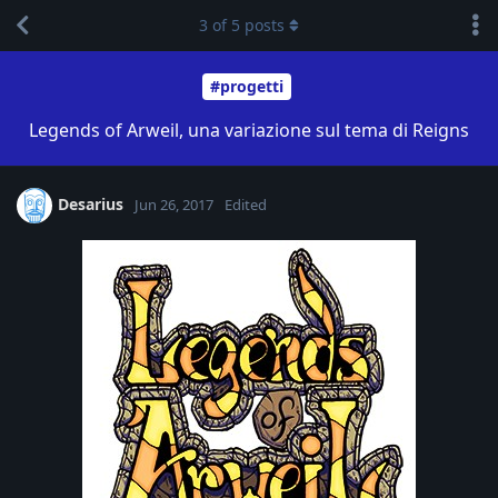
3
of
5
posts
#progetti
Legends of Arweil, una variazione sul tema di Reigns
Desarius
Jun 26, 2017
Edited