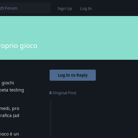
Sign Up
Log In
roprio gioco
Log In to Reply
 giochi
 beta testing
Original Post
 medi, pro
rafica (ad
gioco è un