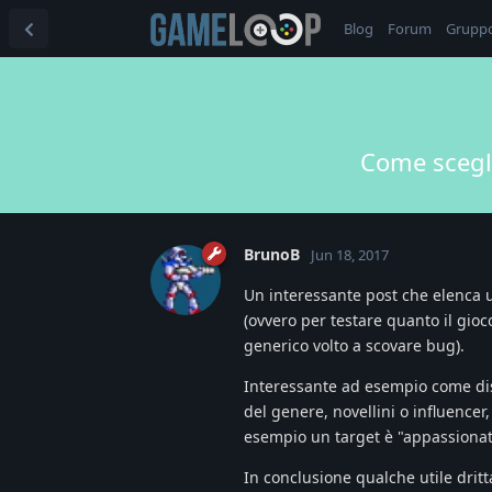
Blog
Forum
Grupp
Come scegli
BrunoB
Jun 18, 2017
Un interessante post che elenca un
(ovvero per testare quanto il gioc
generico volto a scovare bug).
Interessante ad esempio come dist
del genere, novellini o influencer
esempio un target è "appassionat
In conclusione qualche utile drit