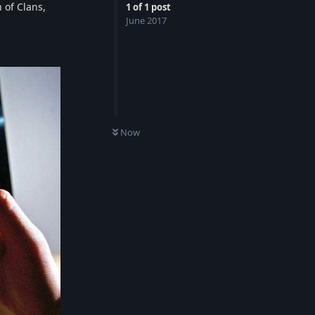
 of Clans,
1
of
1
post
June 2017
Now