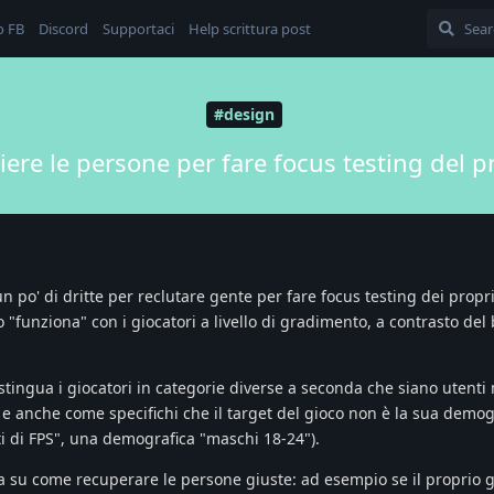
o FB
Discord
Supportaci
Help scrittura post
#design
ere le persone per fare focus testing del p
 po' di dritte per reclutare gente per fare focus testing dei propri
o "funziona" con i giocatori a livello di gradimento, a contrasto del
ingua i giocatori in categorie diverse a seconda che siano utenti
, e anche come specifichi che il target del gioco non è la sua demog
i di FPS", una demografica "maschi 18-24").
ta su come recuperare le persone giuste: ad esempio se il proprio 