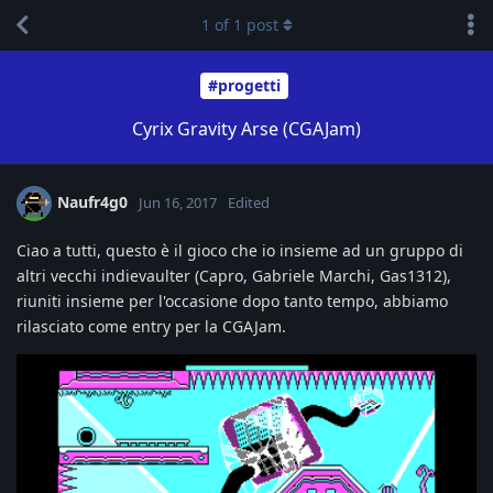
1
of
1
post
#progetti
Cyrix Gravity Arse (CGAJam)
Naufr4g0
Jun 16, 2017
Edited
Ciao a tutti, questo è il gioco che io insieme ad un gruppo di
altri vecchi indievaulter (Capro, Gabriele Marchi, Gas1312),
riuniti insieme per l'occasione dopo tanto tempo, abbiamo
rilasciato come entry per la CGAJam.