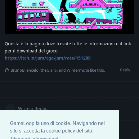
Questa è la pagina dove trovate tutte le informazioni e il link
per il download del gioco:
https://itch.io/jam/cga-jam/rate/151289
Reply
BrunoB
,
encelo
,
theGiallo
, and
Wintermute
like this
.
Write a Reply...
GameLoop fa uso di cookie. Navigando nel
sito si accetta la cookie policy del sito.