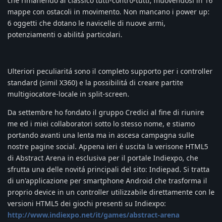
che rimanendo al classico tutti-contro-tutti, muovendosi in 16
mappe con ostacoli in movimento. Non mancano i power up:
6 oggetti che dotano le navicelle di nuove armi,
potenziamenti o abilitá particolari.
Ulteriori peculiaritá sono il completo supporto per i controller
standard (simil X360) e la possibilitá di creare partite
multigiocatore-locale in split-screen.
Da settembre ho fondato il gruppo Credici al fine di riunire
me ed i miei collaboratori sotto lo stesso nome, e stiamo
portando avanti una lenta ma in ascesa campagna sulle
nostre pagine social. Appena ieri é uscita la verisone HTML5
di Abstract Arena in esclusiva per il portale Indiexpo, che
sfrutta una delle novitá principali del sito: Indiepad. Si tratta
di un'applicazione per smartphone Android che trasforma il
proprio device in un controller utilizzabile direttamente con le
versioni HTML5 dei giochi presenti su Indiexpo:
http://www.indiexpo.net/it/games/abstract-arena