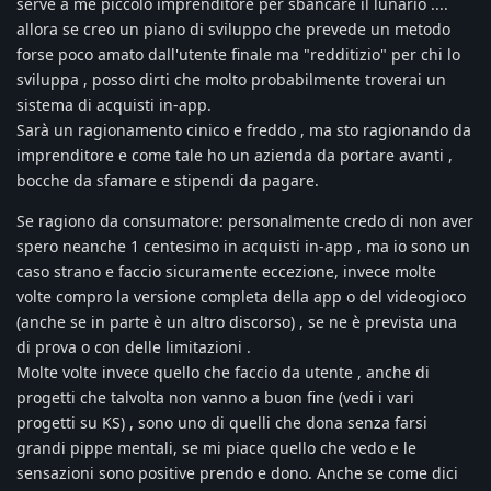
serve a me piccolo imprenditore per sbancare il lunario ....
allora se creo un piano di sviluppo che prevede un metodo
forse poco amato dall'utente finale ma "redditizio" per chi lo
sviluppa , posso dirti che molto probabilmente troverai un
sistema di acquisti in-app.
Sarà un ragionamento cinico e freddo , ma sto ragionando da
imprenditore e come tale ho un azienda da portare avanti ,
bocche da sfamare e stipendi da pagare.
Se ragiono da consumatore: personalmente credo di non aver
spero neanche 1 centesimo in acquisti in-app , ma io sono un
caso strano e faccio sicuramente eccezione, invece molte
volte compro la versione completa della app o del videogioco
(anche se in parte è un altro discorso) , se ne è prevista una
di prova o con delle limitazioni .
Molte volte invece quello che faccio da utente , anche di
progetti che talvolta non vanno a buon fine (vedi i vari
progetti su KS) , sono uno di quelli che dona senza farsi
grandi pippe mentali, se mi piace quello che vedo e le
sensazioni sono positive prendo e dono. Anche se come dici