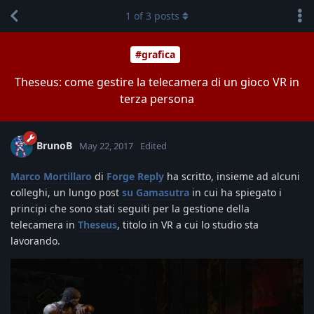
1
of
3
posts
#grafica
Theseus: come gestire la telecamera di un gioco VR in
terza persona
BrunoB
May 22, 2017
Edited
Marco Mortillaro
di
Forge Reply
ha scritto, insieme ad alcuni
colleghi, un lungo post
su Gamasutra
in cui ha spiegato i
principi che sono stati seguiti per la gestione della
telecamera in
Theseus
, titolo in VR a cui lo studio sta
lavorando.