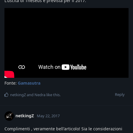
L'uscita di Theseus è prevista per il 2017.
Fonte:
Gamasutra
Reply
netkingZ
and
Nedra
like this
.
netkingZ
May 22, 2017
Complimenti , veramente bell'articolo! Sia le considerazioni