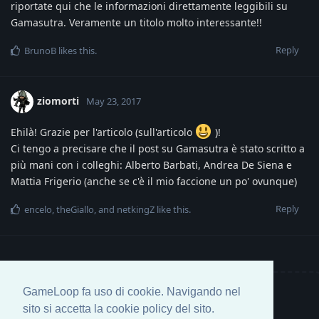
riportate qui che le informazioni direttamente leggibili su
Gamasutra. Veramente un titolo molto interessante!!
Reply
BrunoB
likes this
.
ziomorti
May 23, 2017
Ehilà! Grazie per l'articolo (sull'articolo
)!
Ci tengo a precisare che il post su Gamasutra è stato scritto a
più mani con i colleghi: Alberto Barbati, Andrea De Siena e
Mattia Frigerio (anche se c'è il mio faccione un po' ovunque)
Reply
encelo
,
theGiallo
, and
netkingZ
like this
.
GameLoop fa uso di cookie. Navigando nel
Write a Reply...
sito si accetta la cookie policy del sito.