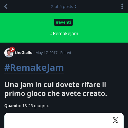
2
of
5
posts
#eventi
#RemakeJam
theGiallo
May 17, 2017
Edited
#RemakeJam
Una jam in cui dovete rifare il
primo gioco che avete creato.
Quando
: 18-25 giugno.