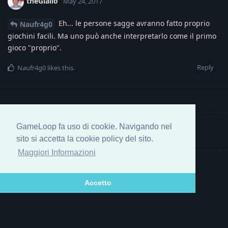
theGiallo
May 24, 2017
Eh... le persone sagge avranno fatto proprio
Naufr4g0
giochini facili. Ma uno può anche interpretarlo come il primo
gioco "proprio".
Reply
Naufr4g0
likes this
.
GameLoop fa uso di cookie. Navigando nel
Write a Reply...
sito si accetta la cookie policy del sito.
Maggiori Informazioni
Accetto