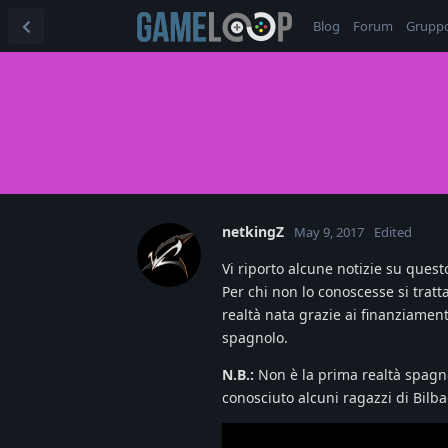
Blog
Forum
Grupp
netkingZ
May 9, 2017
Edited
Vi riporto alcune notizie su questo
Per chi non lo conoscesse si tratt
realtà nata grazie ai finanziament
spagnolo.
N.B.:
Non è la prima realtà spagno
conosciuto alcuni ragazzi di Bilba