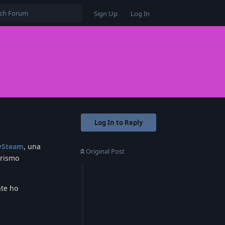
Sign Up
Log In
Log In to Reply
ySteam
, una
Original Post
urismo
nte ho