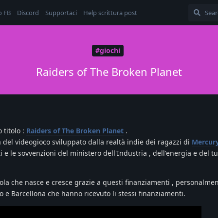
o FB
Discord
Supportaci
Help scrittura post
#giochi
Raiders of The Broken Planet
 titolo :
Raiders of The Broken Planet
.
a del videogioco sviluppato dalla realtà indie dei ragazzi di
Mercur
i e le sovvenzioni del ministero dell'Industria , dell'energia e del t
la che nasce e cresce grazie a questi finanziamenti , personalme
o e Barcellona che hanno ricevuto li stessi finanziamenti.