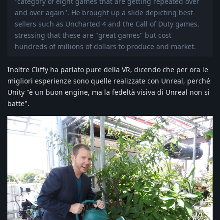
"category of eight games that are getting repeated over
and over again". He brought up a slide depicting best-
sellers such as Uncharted 4 and the Call of Duty games,
stressing that these are "great games" but cost
hundreds of millions of dollars to produce and market.
Inoltre Cliffy ha parlato pure della VR, dicendo che per ora le
migliori esperienze sono quelle realizzate con Unreal, perché
Unity "è un buon engine, ma la fedeltà visiva di Unreal non si
batte".