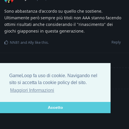
Sono abbastanza d'accordo su quello che sostiene.
Ultimamente però sempre più titoli non AAA stanno facendo
ottimi risultati anche considerando il "rinascimento" dei
giochi giapponesi in questa generazione.
Reply
NN81
and
Ally
like this
.
GameLoop fa uso di cookie. Navigando nel
Write a Reply...
sito si accetta la cookie policy del sito.
Maggiori Informazioni
Accetto