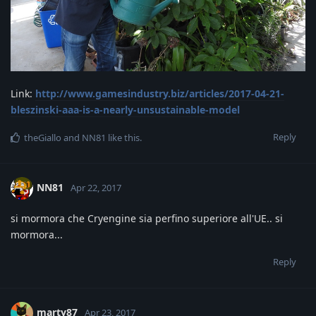
Link:
http://www.gamesindustry.biz/articles/2017-04-21-
bleszinski-aaa-is-a-nearly-unsustainable-model
Reply
theGiallo
and
NN81
like this
.
NN81
Apr 22, 2017
si mormora che Cryengine sia perfino superiore all'UE.. si
mormora...
Reply
marty87
Apr 23, 2017