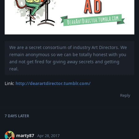
We are a secret consortium of industry Art Directors. We
remain anonymous so we can be totally honest with you
and not get fired for giving away secrets and getting
real.
Link:
http://dearartdirector.tumblr.com/
Reply
7 DAYS
LATER
marty87
Apr 28, 2017