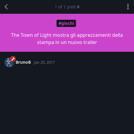
1
of
1
post
#giochi
The Town of Light mostra gli apprezzamenti della
stampa in un nuovo trailer
BrunoB
Jan 20, 2017