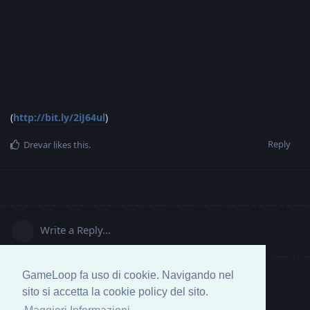
(
http://bit.ly/2iJ64ul
)
Reply
Drevar
likes this
.
Write a Reply...
GameLoop fa uso di cookie. Navigando nel
sito si accetta la cookie policy del sito.