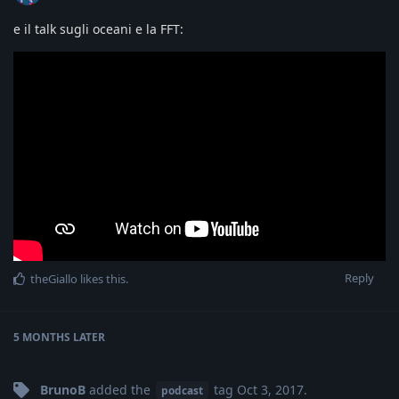
e il talk sugli oceani e la FFT:
Reply
theGiallo
likes this
.
5 MONTHS
LATER
BrunoB
added the
tag
Oct 3, 2017
.
podcast