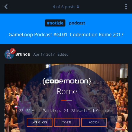
4
of
6
posts
#notizie
podcast
GameLoop Podcast #GL01: Codemotion Rome 2017
BrunoB
Apr 17, 2017
Edited