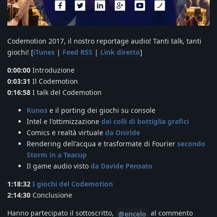
Codemotion 2017, il nostro reportage audio! Tanti talk, tanti
giochi! [
iTunes
|
Feed RSS
|
Link diretto
]
0:00:00
Introduzione
0:03:31
Il Codemotion
0:16:58
I talk del Codemotion
Kunos
e il porting dei giochi su console
Intel e l'ottimizzazione
dei colli di bottiglia grafici
Comics e realtà virtuale
da Oniride
Rendering dell'acqua e trasformate di Fourier
secondo
Storm in a Teacup
Il game audio visto
da Davide Pensato
1:18:32
I giochi del Codemotion
2:14:30
Conclusione
Hanno partecipato il sottoscritto,
al commento
@encelo