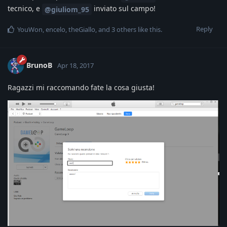
tecnico, e
inviato sul campo!
@giuliom_95
Reply
YouWon
,
encelo
,
theGiallo
, and
3
others
like this
.
BrunoB
Apr 18, 2017
Ragazzi mi raccomando fate la cosa giusta!