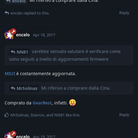
Mi riferivo a comprare dalla Cina.
encelo
Reply
encelo
replied to this.
encelo
Apr 18, 2017
sarebbe sensato valutare è verificare come
NN81
sono seguiti a livello di aggiornamenti firmware
MIUI
è costantemente aggiornata.
Mi riferivo a comprare dalla Cina.
MrSolinas
Comprato da
GearBest
, infatti.
Reply
MrSolinas
,
Stavros
, and
NN81
like this
.
encelo
Apr 19, 2017