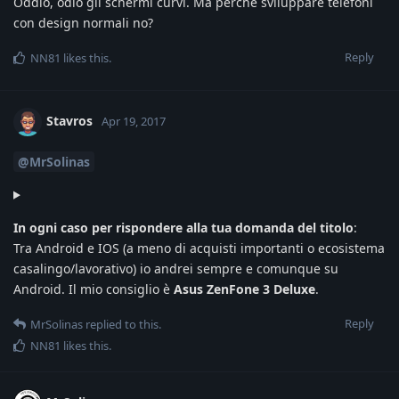
Oddio, odio gli schermi curvi. Ma perché sviluppare telefoni
con design normali no?
Reply
NN81
likes this
.
Stavros
Apr 19, 2017
@MrSolinas
In ogni caso per rispondere alla tua domanda del titolo
:
Tra Android e IOS (a meno di acquisti importanti o ecosistema
casalingo/lavorativo) io andrei sempre e comunque su
Android. Il mio consiglio è
Asus ZenFone 3 Deluxe
.
Reply
MrSolinas
replied to this.
NN81
likes this
.