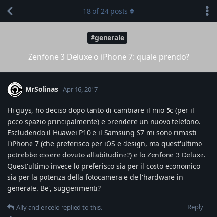
18
of
24
posts
#generale
Zenfone 3 Deluxe o iPhone 7: quale prendo?
MrSolinas
Apr 16, 2017
Hi guys, ho deciso dopo tanto di cambiare il mio 5c (per il
poco spazio principalmente) e prendere un nuovo telefono.
Escludendo il Huawei P10 e il Samsung S7 mi sono rimasti
l'iPhone 7 (che preferisco per iOS e design, ma quest'ultimo
potrebbe essere dovuto all'abitudine?) e lo Zenfone 3 Deluxe.
Quest'ultimo invece lo preferisco sia per il costo economico
sia per la potenza della fotocamera e dell'hardware in
generale. Be', suggerimenti?
Reply
Ally
and
encelo
replied to this.