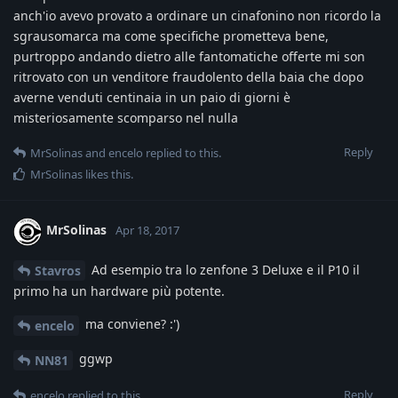
anch'io avevo provato a ordinare un cinafonino non ricordo la
sgrausomarca ma come specifiche prometteva bene,
purtroppo andando dietro alle fantomatiche offerte mi son
ritrovato con un venditore fraudolento della baia che dopo
averne venduti centinaia in un paio di giorni è
misteriosamente scomparso nel nulla
Reply
MrSolinas
and
encelo
replied to this.
MrSolinas
likes this
.
MrSolinas
Apr 18, 2017
Ad esempio tra lo zenfone 3 Deluxe e il P10 il
Stavros
primo ha un hardware più potente.
ma conviene? :')
encelo
ggwp
NN81
Reply
encelo
replied to this.