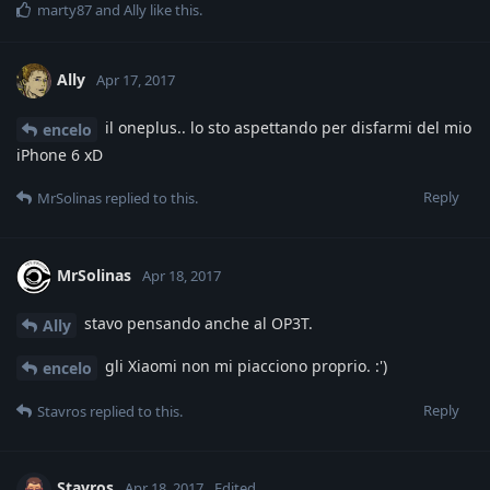
marty87
and
Ally
like this
.
Ally
Apr 17, 2017
il oneplus.. lo sto aspettando per disfarmi del mio
encelo
iPhone 6 xD
Reply
MrSolinas
replied to this.
MrSolinas
Apr 18, 2017
stavo pensando anche al OP3T.
Ally
gli Xiaomi non mi piacciono proprio. :')
encelo
Reply
Stavros
replied to this.
Stavros
Apr 18, 2017
Edited