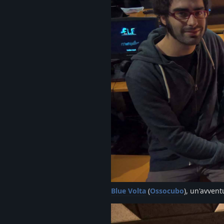
Blue Volta
(
Ossocubo
), un'avven