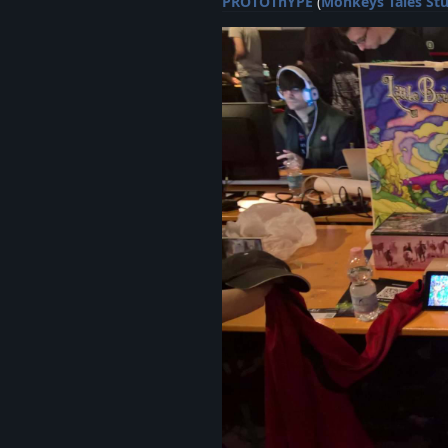
PROTOThYPE
(
Monkeys Tales St