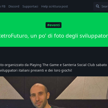
o FB
Discord
Supportaci
Help scrittura post
#eventi
etroFuturo, un po' di foto degli sviluppator
to organizzato da Playing The Game e Santeria Social Club sabato
viluppatori italiani presenti e dei loro giochi!