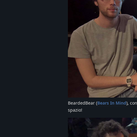
BeardedBear (
Bears In Mind
), co
spazio!