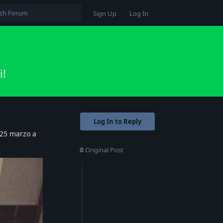
Sign Up
Log In
i!
Log In to Reply
 25 marzo a
Original Post