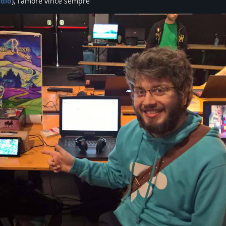
udio
), l'amore vince sempre