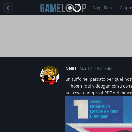
Blog
Forum
Grupp
NN81
Mar 17, 2017
Edited
un tuffo nel passato per quei nos
il "boom" dei videogames su cons
ho trovato in giro il PDF del mit