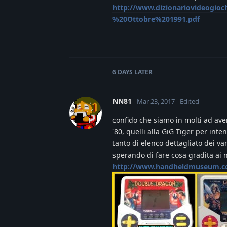
http://www.dizionariovideogio
%20Ottobre%201991.pdf
6 DAYS
LATER
NN81
Mar 23, 2017
Edited
confido che siamo in molti ad aver
'80, quelli alla GiG Tiger per int
tanto di elenco dettagliato dei var
sperando di fare cosa gradita ai 
http://www.handheldmuseum.co