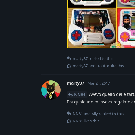
marty87
replied to this.
marty87
and
trafitto
like this
.
marty87
Mar 24, 2017
Avevo quello delle tart
NN81
Poi qualcuno mi aveva regalato anc
NN81
and
Ally
replied to this.
NN81
likes this
.