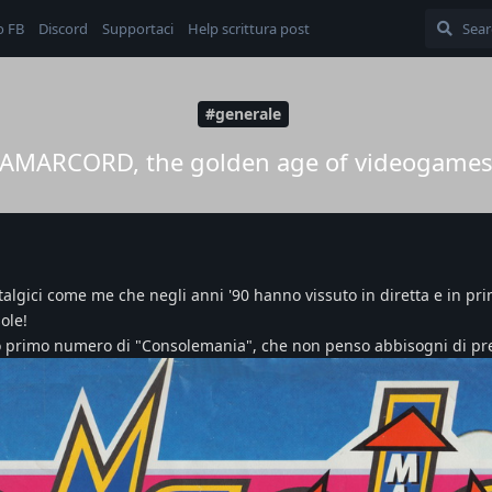
o FB
Discord
Supportaci
Help scrittura post
#generale
AMARCORD, the golden age of videogame
talgici come me che negli anni '90 hanno vissuto in diretta e in p
ole!
ico primo numero di "Consolemania", che non penso abbisogni di pr