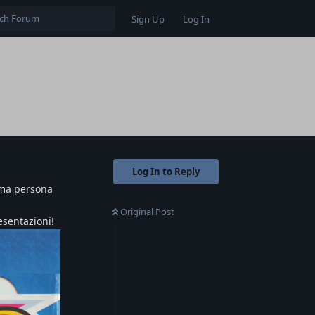
Sign Up
Log In
s
Log In to Reply
rima persona
Original Post
esentazioni!