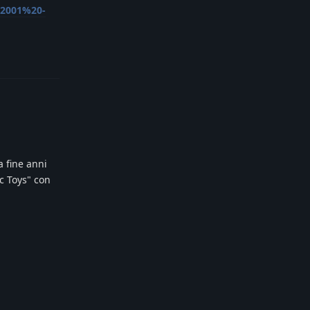
%2001%20-
Reply
a fine anni
ic Toys" con