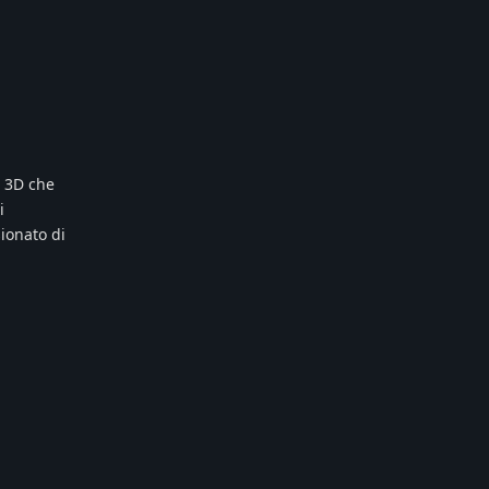
o 3D che
i
ionato di