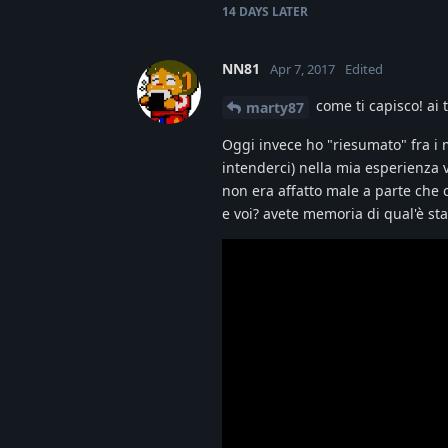
14 DAYS
LATER
NN81
Apr 7, 2017
Edited
come ti capisco! ai 
marty87
Oggi invece ho "riesumato" fra i m
intenderci) nella mia esperienza v
non era affatto male a parte che 
e voi? avete memoria di qual'è sta