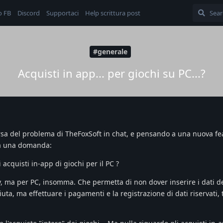
o FB
Discord
Supportaci
Help scrittura post
#generale
Acquisti in app... per giochi su PC...?
orsa del problema di TheFoxSoft in chat, e pensando a una nuova fe
va una domanda:
 acquisti in-app di giochi per il PC ?
, ma per PC, insomma. Che permetta di non dover inserire i dati de
iuta, ma effettuare i pagamenti e la registrazione di dati riservati,