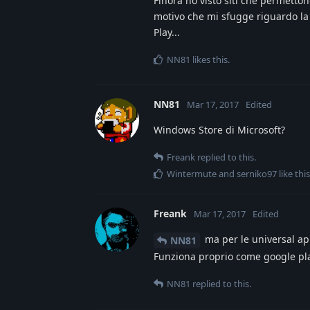
Finora ho visto siti che permettono
motivo che mi sfugge riguardo la
Play...
NN81
likes this
.
NN81
Mar 17, 2017
Edited
Windows Store di Microsoft?
Freank
replied to this.
Wintermute
and
serniko97
like this
Freank
Mar 17, 2017
Edited
ma per le universal app
NN81
Funziona proprio come google pla
NN81
replied to this.