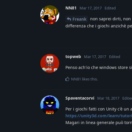
NN81
Mar 17, 2017
Edited
non saprei dirti, non
Freank
differenza che i giochi anzichè
topweb
Mar 17, 2017
Edited
Penso ach'io che windows store s
NN81
likes this
.
Spaventacorvi
Mar 18, 2017
Edite
Per i giochi fatti con Unity c'è un 
https://unity3d.com/learn/tutor
Magari in linea generale può tor