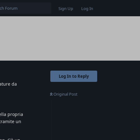
Sign Up
Log In
Log In to Reply
ature da
Original Post
lla propria
 tramite un