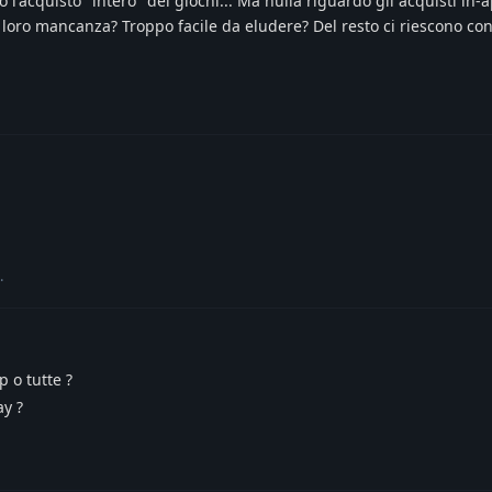
 l'acquisto "intero" dei giochi... Ma nulla riguardo gli acquisti in-
 loro mancanza? Troppo facile da eludere? Del resto ci riescono co
.
 o tutte ?
y ?