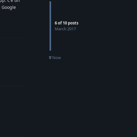
app. C'è un
n Google
6
of
10
posts
Reply
March 2017
Now
Reply
Reply