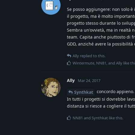
Se posso aggiungere: non solo è i
il progetto, ma è molto important
progetto stesso durante lo svilup
Sembra un'ovvietà, ma in realtà no
team. Capita anche piuttosto di f
GDD, anziché avere la possibilità 
Ally
replied to this.
Wintermute
,
NN81
, and
Ally
like th
Ally
Mar 24, 2017
concordo appieno.
Synthkat
In tutti i progetti si dovrebbe la
distanza si riesce a cogliere il tutt
NN81
and
Synthkat
like this
.