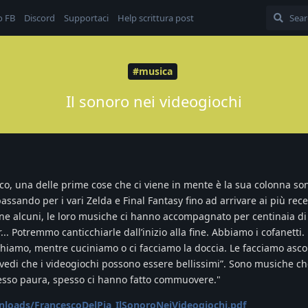
o FB
Discord
Supportaci
Help scrittura post
#musica
Il sonoro nei videogiochi
, una delle prime cose che ci viene in mente è la sua colonna so
assando per i vari Zelda e Final Fantasy fino ad arrivare ai più rece
arne alcuni, le loro musiche ci hanno accompagnato per centinaia d
... Potremmo canticchiarle dall’inizio alla fine. Abbiamo i cofanetti.
iamo, mentre cuciniamo o ci facciamo la doccia. Le facciamo ascol
 vedi che i videogiochi possono essere bellissimi”. Sono musiche c
messo paura, spesso ci hanno fatto commuovere."
nloads/FrancescoDelPia_IlSonoroNeiVideogiochi.pdf