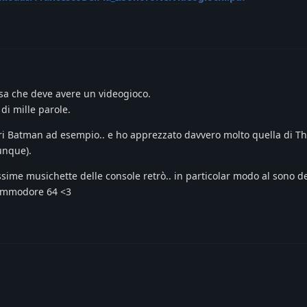
osa che deve avere un videogioco.
di mille parole.
ri Batman ad esempio.. e ho apprezzato davvero molto quella di Th
unque).
ssime musichette delle console retrò.. in particolar modo al sono d
Commodore 64 <3