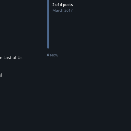
2
of
4
posts
Reply
March 2017
Now
e Last of Us
el
Reply