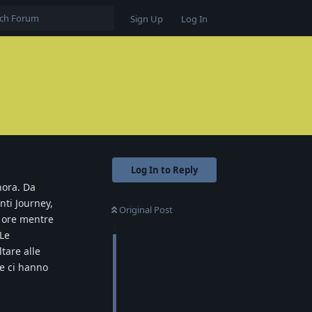
Sign Up
Log In
Log In to Reply
nora. Da
nti Journey,
Original Post
i ore mentre
 Le
tare alle
he ci hanno