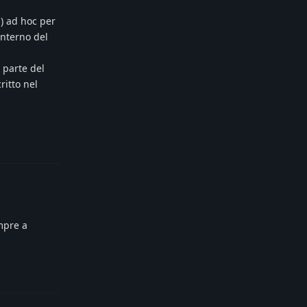
i) ad hoc per
interno del
 parte del
ritto nel
Reply
empre a
Reply