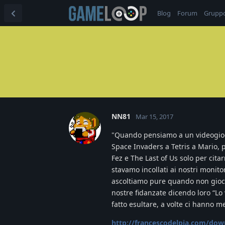
Blog
Forum
Grupp
NN81
Mar 15, 2017
"Quando pensiamo a un videogioco
Space Invaders a Tetris a Mario, p
Fez e The Last of Us solo per cit
stavamo incollati ai nostri monitor
ascoltiamo pure quando non gioch
nostre fidanzate dicendo loro “Lo
fatto esultare, a volte ci hanno 
http://francescodelpia.com/dow