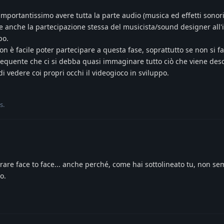
mportantissimo avere tutta la parte audio (musica ed effetti sonor
e anche la partecipazione stessa del musicista/sound designer all'
po.
n è facile poter partecipare a questa fase, soprattutto se non si fa
requente che ci si debba quasi immaginare tutto ciò che viene desc
di vedere coi propri occhi il videogioco in sviluppo.
is
.
vorare face to face... anche perché, come hai sottolineato tu, non s
o.