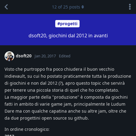
12
of
25
posts
#progetti
dsoft20, giochini dal 2012 in avanti
dsoft20
Jan 20, 2017
Edited
Visto che purtroppo fra poco chiudera il buon vecchio
indievault, su cui ho postato praticamente tutta la produzione
di giochini e non dal 2012 (?), apro questo topic che servirà
per tenere una piccola storia di quel che ho completato.
La maggior parte della "produzione" è composta da giochini
fatti in ambito di varie game jam, principalmente le Ludum
Dare ma con qualche capatina anche su altre jam, oltre che
da due progettini open source su github.
In ordine cronologico: