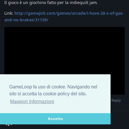
Il gioco è un giochino fatto per la indiequilt jam.
Link:
http://gamejolt.com/games/arcade/i-have-28-s-of-gas-
and-no-brakes/31139/
GameLoop fa uso di cookie. Navigando nel
sito si accetta la cookie policy del sito.
Reply
Maggiori Informazioni
Accetto
dsoft20
Jan 28, 2017
Edited