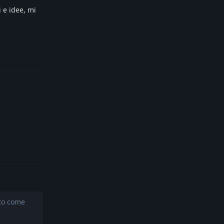
 e idee, mi
Reply
Reply
ito come