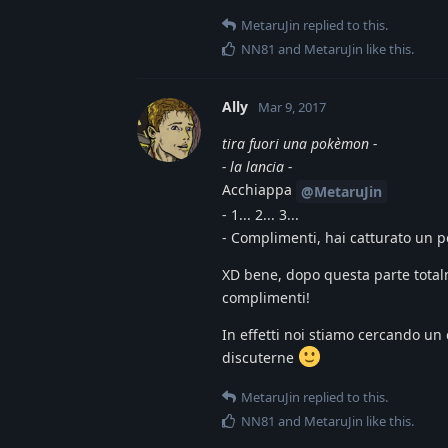
MetaruJin
replied to this.
NN81
and
MetaruJin
like this
.
Ally
Mar 9, 2017
tira fuori una pokèmon -
- la lancia -
Acchiappa
@MetaruJin
- 1... 2... 3...
- Complimenti, hai catturato un 
XD bene, dopo questa parte totalme
complimenti!
In effetti noi stiamo cercando un 
discuterne
MetaruJin
replied to this.
NN81
and
MetaruJin
like this
.