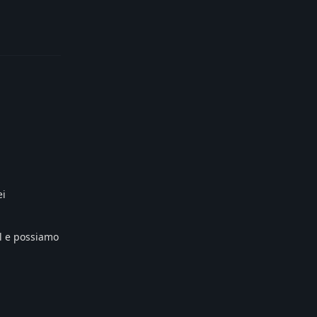
Reply
ei
il e possiamo
Reply