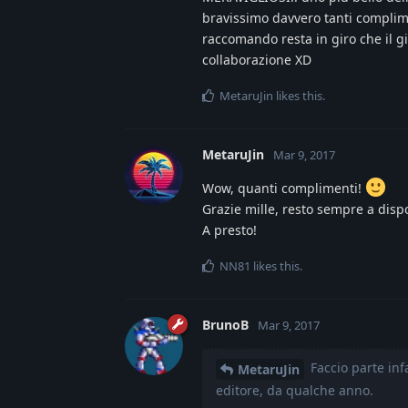
bravissimo davvero tanti complim
raccomando resta in giro che il g
collaborazione XD
MetaruJin
likes this
.
MetaruJin
Mar 9, 2017
Wow, quanti complimenti!
Grazie mille, resto sempre a disp
A presto!
NN81
likes this
.
BrunoB
Mar 9, 2017
Faccio parte inf
MetaruJin
editore, da qualche anno.