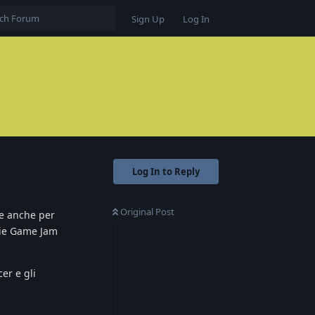
Sign Up
Log In
Log In to Reply
Original Post
 e anche per
arie Game Jam
er e gli