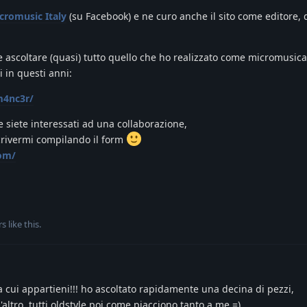
cromusic Italy
(su Facebook) e ne curo anche il sito come editore,
 ascoltare (quasi) tutto quello che ho realizzato come micromusic
 in questi anni:
m4nc3r/
e siete interessati ad una collaborazione,
crivermi compilando il form
com/
rs
like this
.
cui appartieni!!! ho ascoltato rapidamente una decina di pezzi,
altro, tutti oldstyle poi come piacciono tanto a me =)