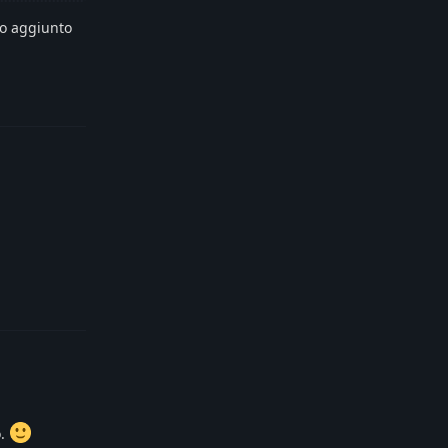
ho aggiunto
Reply
Reply
o.