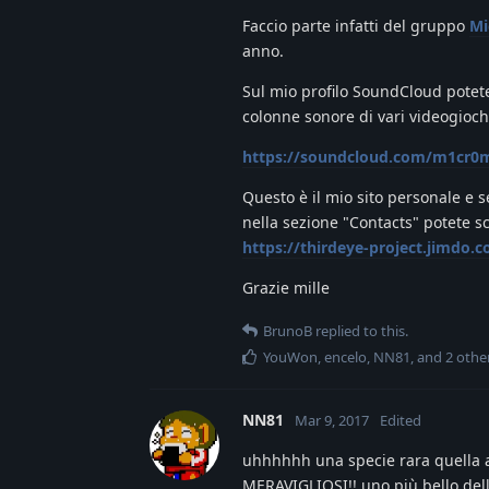
Faccio parte infatti del gruppo
Mi
anno.
Sul mio profilo SoundCloud potete
colonne sonore di vari videogiochi
https://soundcloud.com/m1cr0
Questo è il mio sito personale e s
nella sezione "Contacts" potete s
https://thirdeye-project.jimdo.
Grazie mille
BrunoB
replied to this.
YouWon
,
encelo
,
NN81
, and
2
othe
NN81
Mar 9, 2017
Edited
uhhhhhh una specie rara quella a 
MERAVIGLIOSI!! uno più bello dell'