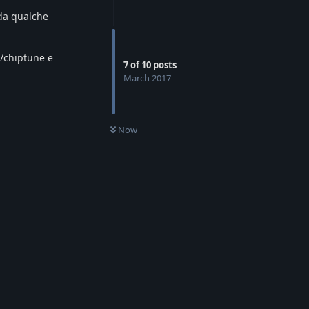
 da qualche
a/chiptune e
7
of
10
posts
March 2017
Now
Reply