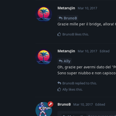
MetaruJin
Mar 10, 2017
BrunoB
Grazie mille per il bridge, allora
BrunoB
likes this
.
MetaruJin
Mar 10, 2017
Edited
Ally
Oh, grazie per avermi dato del 
Sono super niubbo e non capisco 
BrunoB
replied to this.
Ally
likes this
.
BrunoB
Mar 10, 2017
Edited