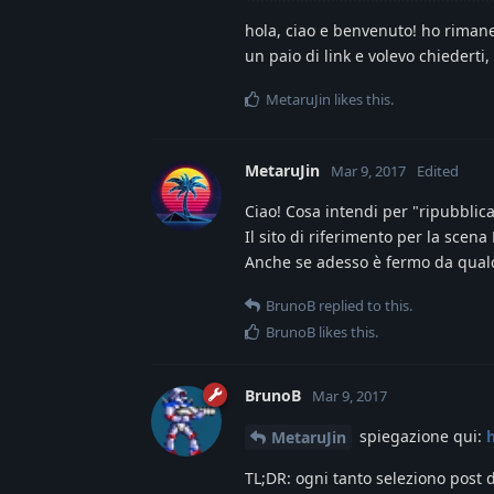
hola, ciao e benvenuto! ho rimane
un paio di link e volevo chiederti,
MetaruJin
likes this
.
MetaruJin
Mar 9, 2017
Edited
Ciao! Cosa intendi per "ripubblica
Il sito di riferimento per la scena
Anche se adesso è fermo da qual
BrunoB
replied to this.
BrunoB
likes this
.
BrunoB
Mar 9, 2017
spiegazione qui:
MetaruJin
TL;DR: ogni tanto seleziono post da