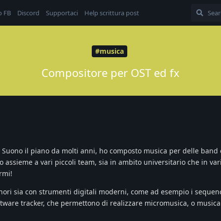
o FB
Discord
Supportaci
Help scrittura post
#musica
Compositore per OST ed fx
 Suono il piano da molti anni, ho composto musica per delle band
o assieme a vari piccoli team, sia in ambito universitario che in v
rmi!
sonori sia con strumenti digitali moderni, come ad esempio i sequenc
oftware tracker, che permettono di realizzare micromusica, o musica