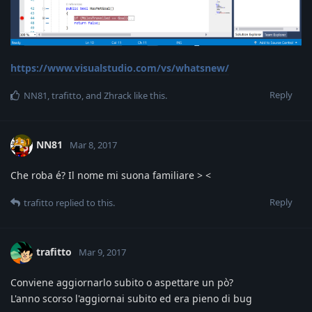
https://www.visualstudio.com/vs/whatsnew/
Reply
NN81
,
trafitto
, and
Zhrack
like this
.
NN81
Mar 8, 2017
Che roba é? Il nome mi suona familiare > <
Reply
trafitto
replied to this.
trafitto
Mar 9, 2017
Conviene aggiornarlo subito o aspettare un pò?
L'anno scorso l'aggiornai subito ed era pieno di bug