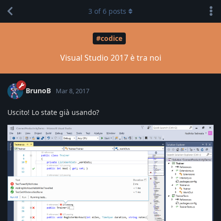
3
of
6
posts
#codice
Visual Studio 2017 è tra noi
BrunoB
Mar 8, 2017
Uscito! Lo state già usando?