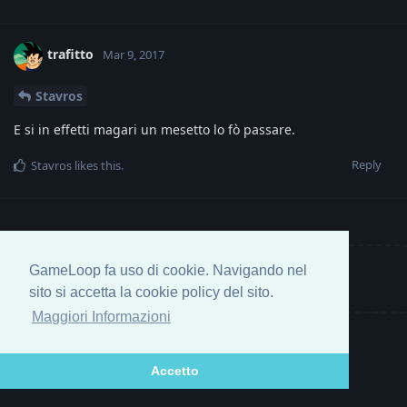
trafitto
Mar 9, 2017
Stavros
E si in effetti magari un mesetto lo fò passare.
Reply
Stavros
likes this
.
GameLoop fa uso di cookie. Navigando nel
Write a Reply...
sito si accetta la cookie policy del sito.
Maggiori Informazioni
Accetto