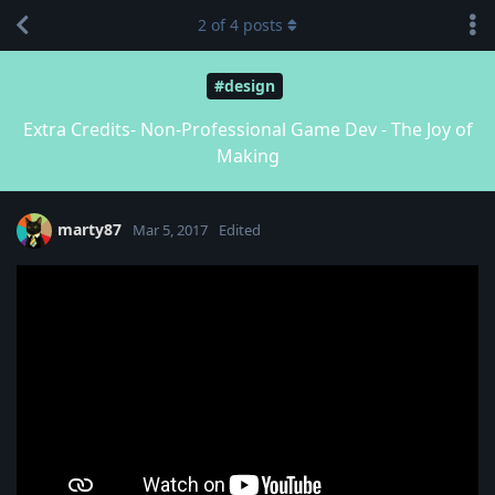
2
of
4
posts
#design
Extra Credits- Non-Professional Game Dev - The Joy of
Making
marty87
Mar 5, 2017
Edited