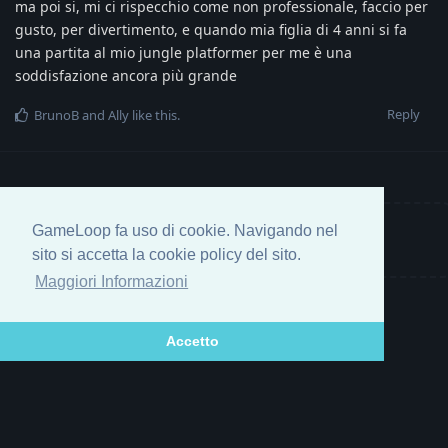
ma poi si, mi ci rispecchio come non professionale, faccio per
gusto, per divertimento, e quando mia figlia di 4 anni si fa
una partita al mio jungle platformer per me è una
soddisfazione ancora più grande
Reply
BrunoB
and
Ally
like this
.
GameLoop fa uso di cookie. Navigando nel
Write a Reply...
sito si accetta la cookie policy del sito.
Maggiori Informazioni
Accetto