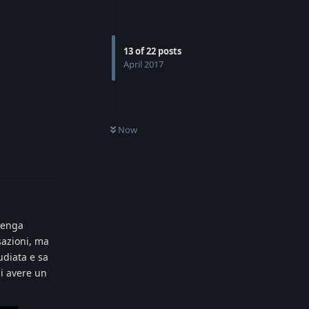
13
of
22
posts
April 2017
Now
Reply
venga
sazioni, ma
udiata e sa
di avere un