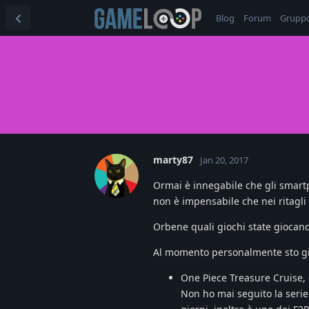
Blog
Forum
Grupp
marty87
Jan 20, 2017
Ormai è innegabile che gli smartph
non è impensabile che nei ritagli
Orbene quali giochi state giocando
Al momento personalmente sto gi
One Piece Treasure Cruise,
Non ho mai seguito la seri