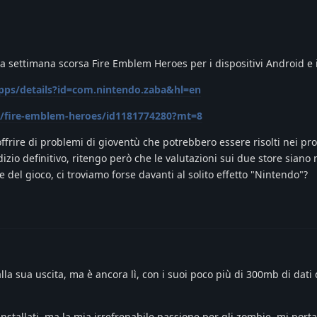
 la settimana scorsa Fire Emblem Heroes per i dispositivi Android e
apps/details?id=com.nintendo.zaba&hl=en
p/fire-emblem-heroes/id1181774280?mt=8
ffrire di problemi di gioventù che potrebbero essere risolti nei pr
zio definitivo, ritengo però che le valutazioni sui due store siano 
ore del gioco, ci troviamo forse davanti al solito effetto "Nintendo"?
la sua uscita, ma è ancora lì, con i suoi poco più di 300mb di dati 
nstallati, ma la mia irrefrenabile passione per gli zombie, mi porta