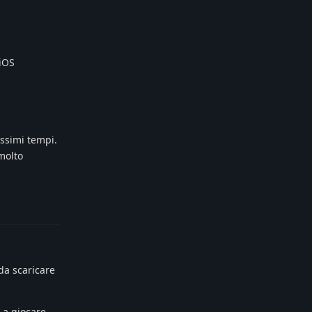
 iOS
ossimi tempi.
molto
Reply
da scaricare
 a giocare