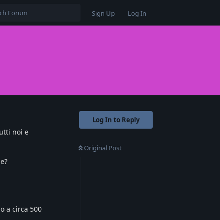
Sign Up
Log In
Log In to Reply
tti noi e
Original Post
le?
o a circa 500