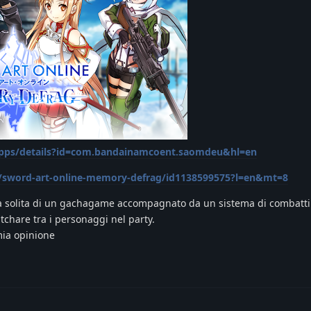
/apps/details?id=com.bandainamcoent.saomdeu&hl=en
pp/sword-art-online-memory-defrag/id1138599575?l=en&mt=8
lla solita di un gachagame accompagnato da un sistema di combatt
witchare tra i personaggi nel party.
mia opinione