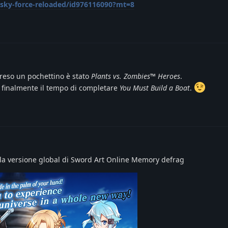
p/sky-force-reloaded/id976116090?mt=8
preso un pochettino è stato
Plants vs. Zombies™ Heroes
.
o finalmente il tempo di completare
You Must Build a Boat
.
la versione global di Sword Art Online Memory defrag