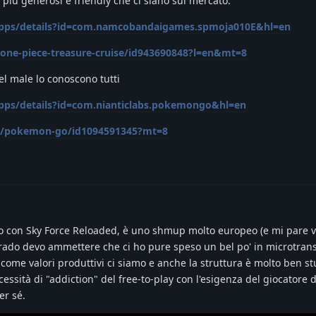
P più generosi e friendly che ci siano sul mercato.
/apps/details?id=com.namcobandaigames.spmoja010E&hl=en
p/one-piece-treasure-cruise/id943690848?l=en&mt=8
el male lo conoscono tutti
apps/details?id=com.nianticlabs.pokemongo&hl=en
pp/pokemon-go/id1094591345?mt=8
to con Sky Force Reloaded, è uno shmup molto europeo (e mi pare 
grado devo ammettere che ci ho pure speso un bel po' in microtran
 come valori produttivi ci siamo e anche la struttura è molto ben st
ssità di "addiction" del free-to-play con l'esigenza del giocatore 
er sé.