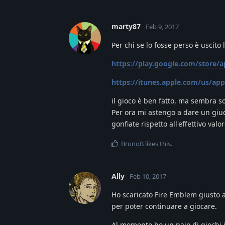
marty87
Feb 9, 2017
Per chi se lo fosse perso è uscito
https://play.google.com/store/
https://itunes.apple.com/us/ap
il gioco è ben fatto, ma sembra so
Per ora mi astengo a dare un giudi
gonfiate rispetto all'effettivo val
BrunoB
likes this
.
Ally
Feb 10, 2017
Ho scaricato Fire Emblem giusto al
per poter continuare a giocare.
Al momento ho un paio di giochi i