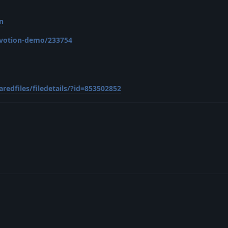
n
evotion-demo/233754
edfiles/filedetails/?id=853502852