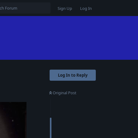
Sign Up
Log In
Log In to Reply
Original Post