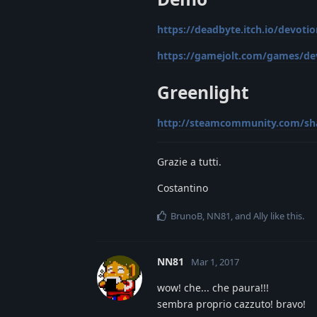
https://deadbyte.itch.io/devotio
https://gamejolt.com/games/d
Greenlight
http://steamcommunity.com/shar
Grazie a tutti.
Costantino
BrunoB
,
NN81
, and
Ally
like this
.
NN81
Mar 1, 2017
wow! che... che paura!!!
sembra proprio cazzuto! bravo!