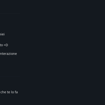
Reply
miei
sto =D
'interazione
Reply
che te lo fa