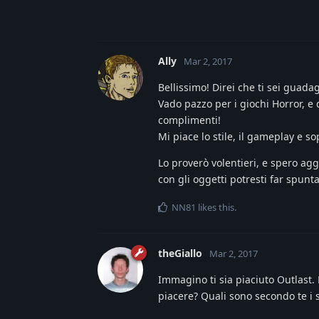
Ally
Mar 2, 2017
Bellissimo! Direi che ti sei guada
Vado pazzo per i giochi Horror, e 
complimenti!
Mi piace lo stile, il gameplay e s
Lo proverò volentieri, e spero agg
con gli oggetti potresti far spunta
NN81
likes this
.
theGiallo
Mar 2, 2017
Immagino ti sia piaciuto Outlast. M
piacere? Quali sono secondo te i s