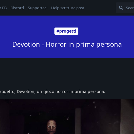
o FB
Discord
Supportaci
Help scrittura post
#progetti
Devotion - Horror in prima persona
progetto, Devotion, un gioco horror in prima persona.