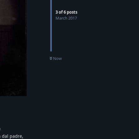
3
of
6
posts
March 2017
Now
e
a dal padre,