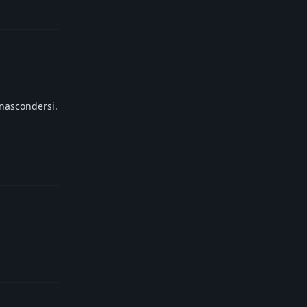
Reply
 nascondersi.
Reply
Reply