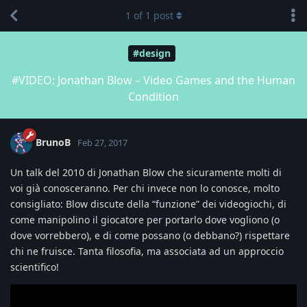
1
of
1
post
#design
#VIDEO: Jonathan Blow – Video Games and the Human
Condition
BrunoB
Feb 27, 2017
Un talk del 2010 di Jonathan Blow che sicuramente molti di
voi già conosceranno. Per chi invece non lo conosce, molto
consigliato: Blow discute della “funzione” dei videogiochi, di
come manipolino il giocatore per portarlo dove vogliono (o
dove vorrebbero), e di come possano (o debbano?) rispettare
chi ne fruisce. Tanta filosofia, ma associata ad un approccio
scientifico!