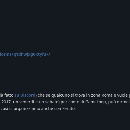
/forms/q1dhwjxg0ktyfu7/
ià fatto
su Discord
) che se qualcuno si trova in zona Roma e vuole 
zo 2017, un venerdì e un sabato) per conto di GameLoop, può dirme
) così ci organizziamo anche con Ferlito.