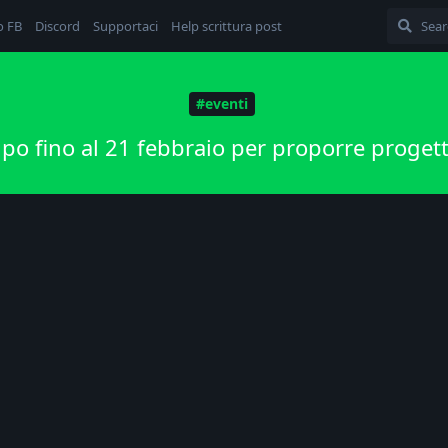
o FB
Discord
Supportaci
Help scrittura post
#eventi
o fino al 21 febbraio per proporre progett