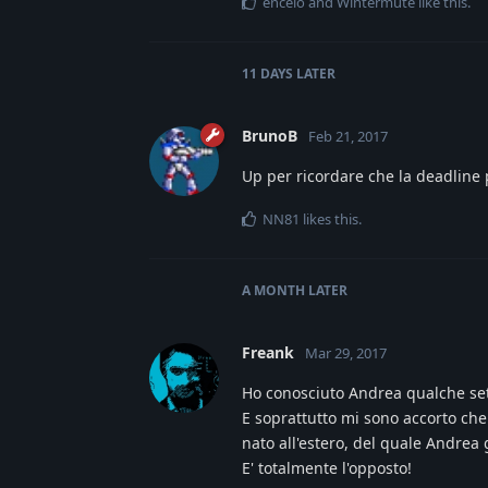
encelo
and
Wintermute
like this
.
11 DAYS
LATER
BrunoB
Feb 21, 2017
Up per ricordare che la deadline 
NN81
likes this
.
A MONTH
LATER
Freank
Mar 29, 2017
Ho conosciuto Andrea qualche se
E soprattutto mi sono accorto c
nato all'estero, del quale Andrea g
E' totalmente l'opposto!