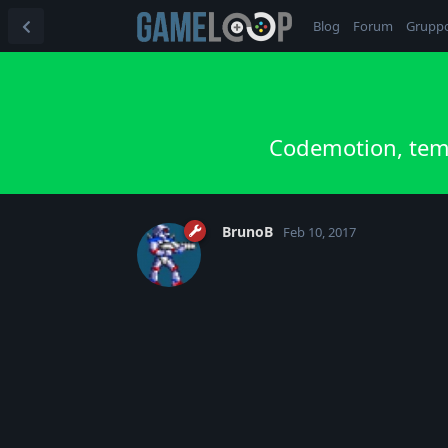
Blog
Forum
Grupp
Codemotion, temp
BrunoB
Feb 10, 2017