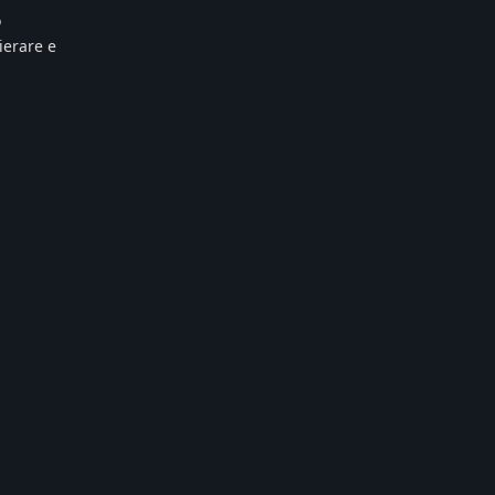
o
ierare e