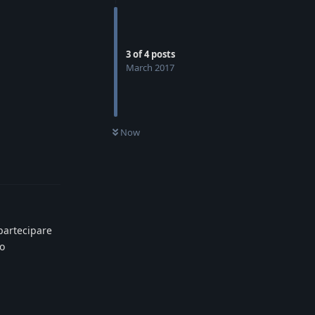
3
of
4
posts
March 2017
Now
Reply
partecipare
lo