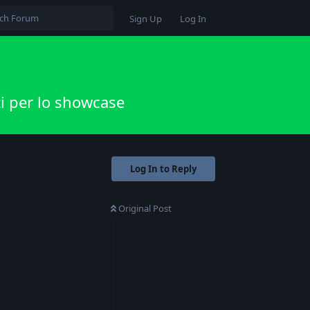
Sign Up
Log In
i per lo showcase
Log In to Reply
Original Post