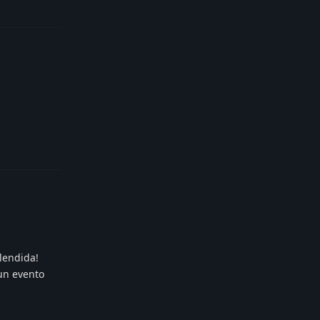
Reply
Reply
lendida!
un evento